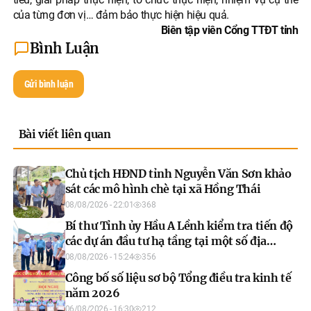
của từng đơn vị… đảm bảo thực hiện hiệu quả.
Biên tập viên Cổng TTĐT tỉnh
Bình Luận
Gửi bình luận
Bài viết liên quan
Chủ tịch HĐND tỉnh Nguyễn Văn Sơn khảo
sát các mô hình chè tại xã Hồng Thái
08/08/2026 - 22:01
368
Bí thư Tỉnh ủy Hầu A Lềnh kiểm tra tiến độ
các dự án đầu tư hạ tầng tại một số địa
phương
08/08/2026 - 15:24
356
Công bố số liệu sơ bộ Tổng điều tra kinh tế
năm 2026
06/08/2026 - 16:30
212