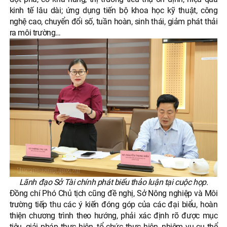
kinh tế lâu dài; ứng dụng tiến bộ khoa học kỹ thuật, công
nghệ cao, chuyển đổi số, tuần hoàn, sinh thái, giảm phát thải
ra môi trường…
Lãnh đạo Sở Tài chính phát biểu thảo luận tại cuộc họp.
Đồng chí Phó Chủ tịch cũng đề nghị, Sở Nông nghiệp và Môi
trường tiếp thu các ý kiến đóng góp của các đại biểu, hoàn
thiện chương trình theo hướng, phải xác định rõ được mục
tiêu, giải pháp thực hiện, tổ chức thực hiện, nhiệm vụ cụ thể