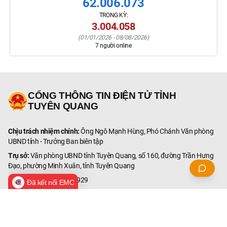
62.006.073
TRONG KỲ:
3.004.058
(
01/01/2026
-
08/08/2026
)
7
người online
CỔNG THÔNG TIN ĐIỆN TỬ TỈNH
TUYÊN QUANG
Chịu trách nhiệm chính:
Ông Ngô Mạnh Hùng, Phó Chánh Văn phòng
UBND tỉnh - Trưởng Ban biên tập
Trụ sở:
Văn phòng UBND tỉnh Tuyên Quang, số 160, đường Trần Hưng
Đạo, phường Minh Xuân, tỉnh Tuyên Quang
Điện thoại:
0207.6251.929
Đã kết nối EMC
Email:
congttdt@tuyenquang.gov.vn
© Bản quyền thuộc Cổng Thông tin điện tử tỉnh Tuyên Quang.
Ghi rõ nguồn '
Cổng Thông tin điện tử tỉnh Tuyên Quang
' hoặc '
tuyenquang.gov.vn
'