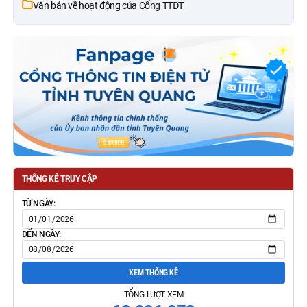
Văn bản về hoạt động của Cổng TTĐT
THỐNG KÊ TRUY CẬP
TỪ NGÀY:
ĐẾN NGÀY:
XEM THỐNG KÊ
TỔNG LƯỢT XEM