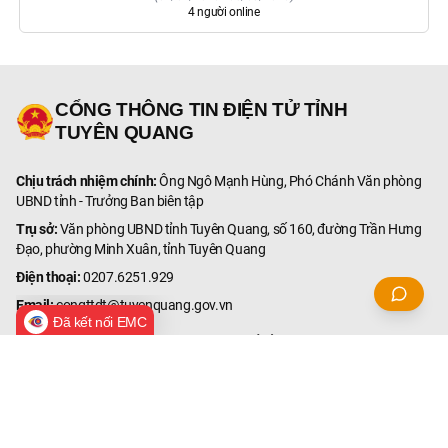
4
người online
CỔNG THÔNG TIN ĐIỆN TỬ TỈNH
TUYÊN QUANG
Chịu trách nhiệm chính:
Ông Ngô Mạnh Hùng, Phó Chánh Văn phòng
UBND tỉnh - Trưởng Ban biên tập
Trụ sở:
Văn phòng UBND tỉnh Tuyên Quang, số 160, đường Trần Hưng
Đạo, phường Minh Xuân, tỉnh Tuyên Quang
Điện thoại:
0207.6251.929
Email:
congttdt@tuyenquang.gov.vn
Đã kết nối EMC
© Bản quyền thuộc Cổng Thông tin điện tử tỉnh Tuyên Quang.
Ghi rõ nguồn '
Cổng Thông tin điện tử tỉnh Tuyên Quang
' hoặc
'
tuyenquang.gov.vn
' khi phát hành lại thông tin từ các nguồn
này.