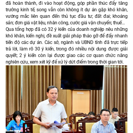
đã hoàn thành, đi vào hoạt động, góp phần thúc đẩy tăng
trưởng kinh tế, song vẫn còn không ít dự án gặp khó khăn,
vướng mắc liên quan đến thủ tục đầu tư; đất đai; khoáng
sản; đơn giá vật liệu, nhân công, cước giá vận chuyển; thuế…
Qua tổng hợp đã có 32 ý kiến của doanh nghiệp nêu những
khó khăn, kiến nghị, đề xuất giải pháp tháo gỡ để đẩy nhanh
tiến độ các dự án. Các sở, ngành và UBND tỉnh đã trực tiếp
trả lời, làm rõ 30 ý kiến, trong đó nhiều nội dung được giải
quyết; 2 ý kiến còn lại được giao các cơ quan chức năng
nghiên cứu, xem xét kỹ để xử lý dứt điểm trong thời gian tới.