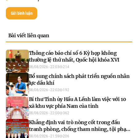
Gửi bình luận
Bài viết liên quan
Thông cáo báo chí số 6 Kỳ họp không
thường lệ thứ nhất, Quốc hội khóa XVI
08/08/2026 - 22:03
214
Bổ sung chính sách phát triển nguồn nhân
lực dầu khí
08/08/2026 - 22:02
192
Bí thư Tỉnh ủy Hầu A Lềnh làm việc với 10
xã khu vực phía Nam của tỉnh
08/08/2026 - 22:00
362
Khẳng định vai trò nòng cốt trong đấu
tranh phòng, chống tham nhũng, tội phạm
kinh tế
08/08/2026 - 21:59
206