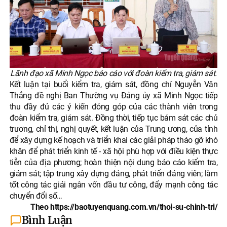
Lãnh đạo xã Minh Ngọc báo cáo với đoàn kiểm tra, giám sát.
Kết luận tại buổi kiểm tra, giám sát, đồng chí Nguyễn Văn
Thắng đề nghị Ban Thường vụ Đảng ủy xã Minh Ngọc tiếp
thu đầy đủ các ý kiến đóng góp của các thành viên trong
đoàn kiểm tra, giám sát. Đồng thời, tiếp tục bám sát các chủ
trương, chỉ thị, nghị quyết, kết luận của Trung ương, của tỉnh
để xây dựng kế hoạch và triển khai các giải pháp tháo gỡ khó
khăn để phát triển kinh tế - xã hội phù hợp với điều kiện thực
tiễn của địa phương; hoàn thiện nội dung báo cáo kiểm tra,
giám sát; tập trung xây dựng đảng, phát triển đảng viên; làm
tốt công tác giải ngân vốn đầu tư công, đẩy mạnh công tác
chuyển đổi số…
Theo https://baotuyenquang.com.vn/thoi-su-chinh-tri/
Bình Luận