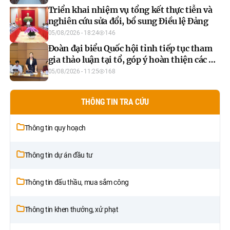
Triển khai nhiệm vụ tổng kết thực tiễn và
nghiên cứu sửa đổi, bổ sung Điều lệ Đảng
05/08/2026 - 18:24
146
Đoàn đại biểu Quốc hội tỉnh tiếp tục tham
gia thảo luận tại tổ, góp ý hoàn thiện các dự
án luật và dự thảo nghị quyết
05/08/2026 - 11:25
168
THÔNG TIN TRA CỨU
Thông tin quy hoạch
Thông tin dự án đầu tư
Thông tin đấu thầu, mua sắm công
Thông tin khen thưởng, xử phạt