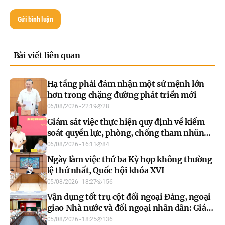
Gửi bình luận
Bài viết liên quan
Hạ tầng phải đảm nhận một sứ mệnh lớn
hơn trong chặng đường phát triển mới
06/08/2026 - 22:19
28
Giám sát việc thực hiện quy định về kiểm
soát quyền lực, phòng, chống tham nhũng,
tiêu cực trong công tác xây dựng pháp luật
06/08/2026 - 16:11
84
Ngày làm việc thứ ba Kỳ họp không thường
lệ thứ nhất, Quốc hội khóa XVI
05/08/2026 - 18:27
156
Vận dụng tốt trụ cột đối ngoại Đảng, ngoại
giao Nhà nước và đối ngoại nhân dân: Giá
trị cốt lõi để phát triển
05/08/2026 - 18:25
136