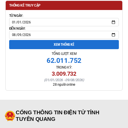
THỐNG KÊ TRUY CẬP
TỪ NGÀY:
ĐẾN NGÀY:
XEM THỐNG KÊ
TỔNG LƯỢT XEM
62.011.752
TRONG KỲ:
3.009.732
(
01/01/2026
-
09/08/2026
)
28
người online
CỔNG THÔNG TIN ĐIỆN TỬ TỈNH
TUYÊN QUANG