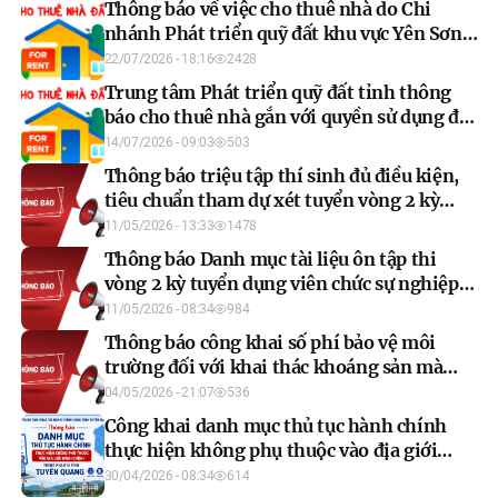
Thông báo về việc cho thuê nhà do Chi
nhánh Phát triển quỹ đất khu vực Yên Sơn
quản lý, khai thác năm 2026 (đợt 1)
22/07/2026 - 18:16
2428
Trung tâm Phát triển quỹ đất tỉnh thông
báo cho thuê nhà gắn với quyền sử dụng đất
đợt 1 năm 2026
14/07/2026 - 09:03
503
Thông báo triệu tập thí sinh đủ điều kiện,
tiêu chuẩn tham dự xét tuyển vòng 2 kỳ
tuyển dụng viên chức sự nghiệp Y tế năm
11/05/2026 - 13:33
1478
2025
Thông báo Danh mục tài liệu ôn tập thi
vòng 2 kỳ tuyển dụng viên chức sự nghiệp Y
tế năm 2025
11/05/2026 - 08:34
984
Thông báo công khai số phí bảo vệ môi
trường đối với khai thác khoáng sản mà
người nộp phí đã nộp năm 2025
04/05/2026 - 21:07
536
Công khai danh mục thủ tục hành chính
thực hiện không phụ thuộc vào địa giới
hành chính trong phạm vi tỉnh Tuyên
30/04/2026 - 08:34
614