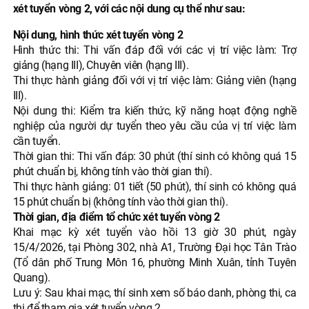
xét tuyển vòng 2, với các nội dung cụ thể như sau:
Nội dung, hình thức xét tuyển vòng 2
Hình thức thi: Thi vấn đáp đối với các vị trí việc làm: Trợ
giảng (hạng III), Chuyên viên (hạng III).
Thi thực hành giảng đối với vị trí việc làm: Giảng viên (hạng
III).
Nội dung thi: Kiểm tra kiến thức, kỹ năng hoạt động nghề
nghiệp của người dự tuyển theo yêu cầu của vị trí việc làm
cần tuyển.
Thời gian thi: Thi vấn đáp: 30 phút (thí sinh có không quá 15
phút chuẩn bị, không tính vào thời gian thi).
Thi thực hành giảng: 01 tiết (50 phút), thí sinh có không quá
15 phút chuẩn bị (không tính vào thời gian thi).
Thời gian, địa điểm tổ chức xét tuyển vòng 2
Khai mạc kỳ xét tuyển vào hồi 13 giờ 30 phút, ngày
15/4/2026, tại Phòng 302, nhà A1, Trường Đại học Tân Trào
(Tổ dân phố Trung Môn 16, phường Minh Xuân, tỉnh Tuyên
Quang).
Lưu ý: Sau khai mạc, thí sinh xem số báo danh, phòng thi, ca
thi để tham gia xét tuyển vòng 2.