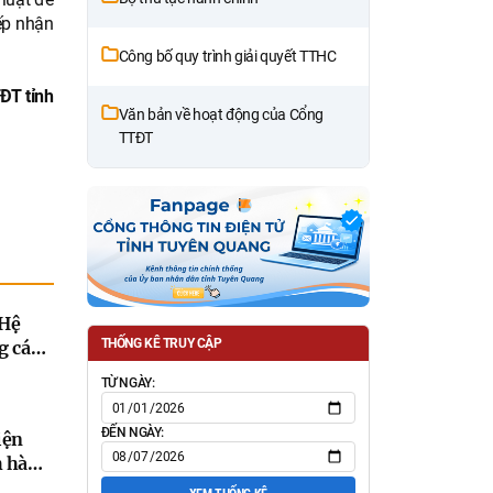
iếp nhận
Công bố quy trình giải quyết TTHC
ĐT tỉnh
Văn bản về hoạt động của Cổng
TTĐT
 Hệ
THỐNG KÊ TRUY CẬP
g các
26 -
TỪ NGÀY:
đến
ĐẾN NGÀY:
iện
h hành