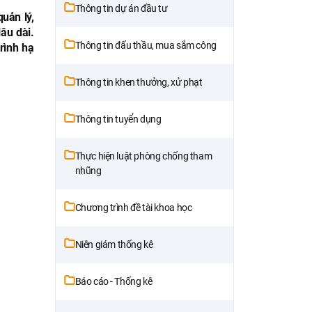
Thông tin dự án đầu tư
uản lý,
âu dài.
Thông tin đấu thầu, mua sắm công
rình hạ
Thông tin khen thưởng, xử phạt
Thông tin tuyển dụng
Thực hiện luật phòng chống tham
nhũng
Chương trình đề tài khoa học
Niên giám thống kê
Báo cáo - Thống kê