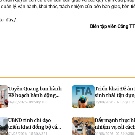
 quản lý, vận hành, khai thác, trách nhiệm của bên bàn giao, bên t
tại đây./.
Biên tập viên Cổng TT
Tuyên Quang ban hành
Triển khai Đề án
Kế hoạch hành động
sinh thái tận dụn
phát triển công dân số,
FTA giai đoạn 20
06/08/2026 - 09:58
108
06/08/2026 - 07:36
112
thúc đẩy chuyển đổi số
2030, tầm nhìn 
toàn diện
năm 2035
UBND tỉnh chỉ đạo
Đẩy mạnh thực h
triển khai đồng bộ các
nhiệm vụ cải các
giải pháp chủ động
chính năm 2026
01/08/2026 - 15:30
321
01/08/2026 - 09:34
350