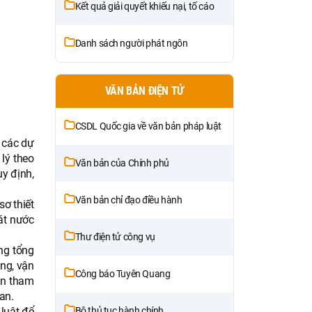
Kết quả giải quyết khiếu nại, tố cáo
Danh sách người phát ngôn
VĂN BẢN ĐIỆN TỬ
CSDL Quốc gia về văn bản pháp luật
g các dự
lý theo
Văn bản của Chính phủ
y định,
Văn bản chỉ đạo điều hành
ơ thiết
át nước
Thư điện tử công vụ
ng tổng
ụng, vận
Công báo Tuyên Quang
ần tham
uan.
luật để
Bộ thủ tục hành chính