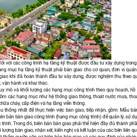
đối với các công trình hạ tầng kỹ thuật được đầu tư xây dựng tron
ạng mục hạ tầng kỹ thuật phải bàn giao cho cơ quan, đơn vị quản 
 giao khi đã hoàn thành đầu tư xây dựng, được nghiệm thu theo qu
, vận hành và khai thác.
quy mô và khối lượng các hạng mục công trình theo quy hoạch, hồ s
gồm các hạng mục như hệ thống giao thông, thoát nước mưa, tho
 chữa cháy, cấp điện và hạ tầng viễn thông.
 thống nhất để thực hiện việc bàn giao, tiếp nhận, gồm: Mẫu bả
iên bản bàn giao công trình (hạng mục công trình) để quản lý, sử d
 trình. Trong đó, biên bản bàn giao phải thể hiện đầy đủ thành ph
hối lượng bàn giao, nhận xét, kiến nghị và kết luận của các bên liên q
 có thẩm quyền căn cứ biên bản bàn giao và các quy định của pháp 