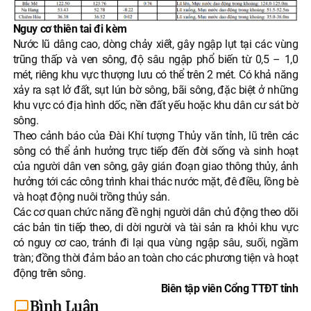
Nguy cơ thiên tai đi kèm
Nước lũ dâng cao, dòng chảy xiết, gây ngập lụt tại các vùng
trũng thấp và ven sông, độ sâu ngập phổ biến từ 0,5 – 1,0
mét, riêng khu vực thượng lưu có thể trên 2 mét. Có khả năng
xảy ra sạt lở đất, sụt lún bờ sông, bãi sông, đặc biệt ở những
khu vực có địa hình dốc, nền đất yếu hoặc khu dân cư sát bờ
sông.
Theo cảnh báo của Đài Khí tượng Thủy văn tỉnh, lũ trên các
sông có thể ảnh hưởng trực tiếp đến đời sống và sinh hoạt
của người dân ven sông, gây gián đoạn giao thông thủy, ảnh
hưởng tới các công trình khai thác nước mặt, đê điều, lồng bè
và hoạt động nuôi trồng thủy sản.
Các cơ quan chức năng đề nghị người dân chủ động theo dõi
các bản tin tiếp theo, di dời người và tài sản ra khỏi khu vực
có nguy cơ cao, tránh đi lại qua vùng ngập sâu, suối, ngầm
tràn; đồng thời đảm bảo an toàn cho các phương tiện và hoạt
động trên sông.
Biên tập viên Cổng TTĐT tỉnh
Bình Luận