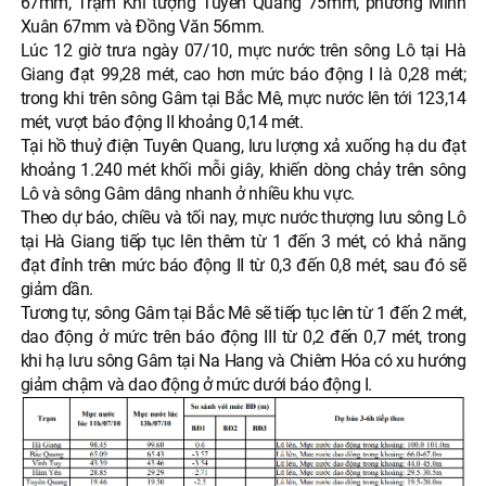
67mm, Trạm Khí tượng Tuyên Quang 75mm, phường Minh
Xuân 67mm và Đồng Văn 56mm.
Lúc 12 giờ trưa ngày 07/10, mực nước trên sông Lô tại Hà
Giang đạt 99,28 mét, cao hơn mức báo động I là 0,28 mét;
trong khi trên sông Gâm tại Bắc Mê, mực nước lên tới 123,14
mét, vượt báo động II khoảng 0,14 mét.
Tại hồ thuỷ điện Tuyên Quang, lưu lượng xả xuống hạ du đạt
khoảng 1.240 mét khối mỗi giây, khiến dòng chảy trên sông
Lô và sông Gâm dâng nhanh ở nhiều khu vực.
Theo dự báo, chiều và tối nay, mực nước thượng lưu sông Lô
tại Hà Giang tiếp tục lên thêm từ 1 đến 3 mét, có khả năng
đạt đỉnh trên mức báo động II từ 0,3 đến 0,8 mét, sau đó sẽ
giảm dần.
Tương tự, sông Gâm tại Bắc Mê sẽ tiếp tục lên từ 1 đến 2 mét,
dao động ở mức trên báo động III từ 0,2 đến 0,7 mét, trong
khi hạ lưu sông Gâm tại Na Hang và Chiêm Hóa có xu hướng
giảm chậm và dao động ở mức dưới báo động I.