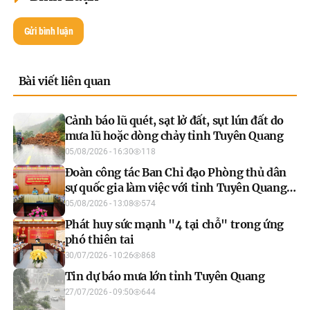
Gửi bình luận
Bài viết liên quan
Cảnh báo lũ quét, sạt lở đất, sụt lún đất do
mưa lũ hoặc dòng chảy tỉnh Tuyên Quang
05/08/2026 - 16:30
118
Đoàn công tác Ban Chỉ đạo Phòng thủ dân
sự quốc gia làm việc với tỉnh Tuyên Quang
về công tác phòng, chống thiên tai và TKCN
05/08/2026 - 13:08
574
năm 2026
Phát huy sức mạnh "4 tại chỗ" trong ứng
phó thiên tai
30/07/2026 - 10:26
868
Tin dự báo mưa lớn tỉnh Tuyên Quang
27/07/2026 - 09:50
644