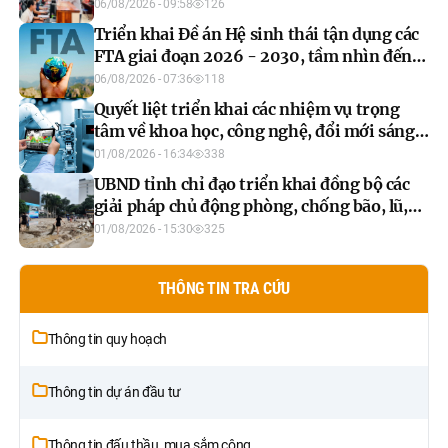
chuyển đổi số toàn diện
06/08/2026 - 09:58
126
Triển khai Đề án Hệ sinh thái tận dụng các
FTA giai đoạn 2026 - 2030, tầm nhìn đến
năm 2035
06/08/2026 - 07:36
118
Quyết liệt triển khai các nhiệm vụ trọng
tâm về khoa học, công nghệ, đổi mới sáng
tạo và chuyển đổi số 6 tháng cuối năm
01/08/2026 - 16:34
338
2026
UBND tỉnh chỉ đạo triển khai đồng bộ các
giải pháp chủ động phòng, chống bão, lũ,
thiên tai cực đoan và biến đổi khí hậu đến
01/08/2026 - 15:30
325
hết năm 2026
THÔNG TIN TRA CỨU
Thông tin quy hoạch
Thông tin dự án đầu tư
Thông tin đấu thầu, mua sắm công