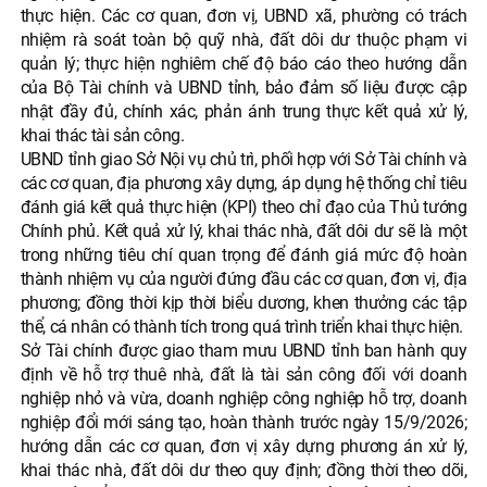
thực hiện. Các cơ quan, đơn vị, UBND xã, phường có trách
nhiệm rà soát toàn bộ quỹ nhà, đất dôi dư thuộc phạm vi
quản lý; thực hiện nghiêm chế độ báo cáo theo hướng dẫn
của Bộ Tài chính và UBND tỉnh, bảo đảm số liệu được cập
nhật đầy đủ, chính xác, phản ánh trung thực kết quả xử lý,
khai thác tài sản công.
UBND tỉnh giao Sở Nội vụ chủ trì, phối hợp với Sở Tài chính và
các cơ quan, địa phương xây dựng, áp dụng hệ thống chỉ tiêu
đánh giá kết quả thực hiện (KPI) theo chỉ đạo của Thủ tướng
Chính phủ. Kết quả xử lý, khai thác nhà, đất dôi dư sẽ là một
trong những tiêu chí quan trọng để đánh giá mức độ hoàn
thành nhiệm vụ của người đứng đầu các cơ quan, đơn vị, địa
phương; đồng thời kịp thời biểu dương, khen thưởng các tập
thể, cá nhân có thành tích trong quá trình triển khai thực hiện.
Sở Tài chính được giao tham mưu UBND tỉnh ban hành quy
định về hỗ trợ thuê nhà, đất là tài sản công đối với doanh
nghiệp nhỏ và vừa, doanh nghiệp công nghiệp hỗ trợ, doanh
nghiệp đổi mới sáng tạo, hoàn thành trước ngày 15/9/2026;
hướng dẫn các cơ quan, đơn vị xây dựng phương án xử lý,
khai thác nhà, đất dôi dư theo quy định; đồng thời theo dõi,