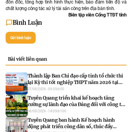
đôn đốc, tổng hợp tình hình thực hiện, bảo đảm tiến độ và
chất lượng công tác xử lý tài sản công trên địa bàn tỉnh.
Biên tập viên Cổng TTĐT tỉnh
Bình Luận
Gửi bình luận
Bài viết liên quan
Thành lập Ban Chỉ đạo cấp tỉnh tổ chức thi
lại Kỳ thi tốt nghiệp THPT năm 2026 tại
Điểm thi Trường THPT Chuyên Tuyên
07/08/2026 - 09:35
50
Quang
Tuyên Quang triển khai kế hoạch tăng
cường sự lãnh đạo của Đảng đối với công tác
giảm nghèo bền vững đến năm 2030
06/08/2026 - 14:05
100
Tuyên Quang ban hành Kế hoạch hành
động phát triển công dân số, thúc đẩy