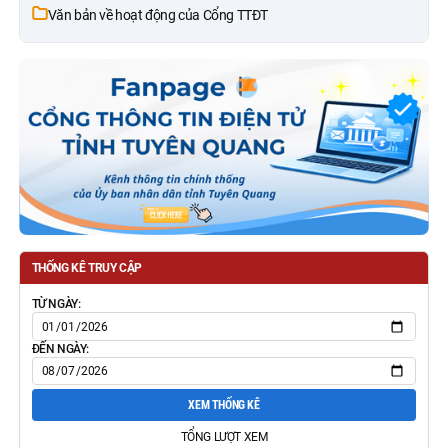
Văn bản về hoạt động của Cổng TTĐT
THỐNG KÊ TRUY CẬP
TỪ NGÀY:
ĐẾN NGÀY:
XEM THỐNG KÊ
TỔNG LƯỢT XEM