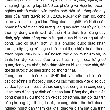
Theo đó, Chủ tịch UBND tỉnh yêu cầu các sở, ban, ngành, đơn
vị sự nghiệp công lập, UBND xã, phường và Hiệp hội Doanh
nghiệp tỉnh tổ chức tuyên truyền, phổ biến sâu rộng các quy
định của Nghị quyết số 31/2026/NQ-CP đến cán bộ, công
chức, viên chức, người lao động, doanh nghiệp và Nhân dân
nhằm bảo đảm các đối tượng liên quan nắm bắt đầy đủ, kịp
thời nội dung chính sách để triển khai thực hiện đúng quy
định, góp phần nâng cao hiệu quả quản lý, sử dụng tài sản
công. Các cơ quan, đơn vị, địa phương được giao khẩn
trương xây dựng kế hoạch triển khai thực hiện, hoàn thành
trước ngày 20/7/2026. Kế hoạch xác định rõ nhiệm vụ, lộ
trình, tiến độ, kết quả đầu ra và trách nhiệm của từng cơ
quan, đơn vị, cá nhân, bảo đảm việc xử lý, khai thác nhà, đất
dôi dư được thực hiện đồng bộ, thống nhất.
Trong quá trình triển khai, UBND tỉnh yêu cầu ưu tiên bố trí
các cơ sở nhà, đất dôi dư phục vụ các mục đích y tế, giáo dục
và đào tạo, văn hóa, thể thao cùng các công trình công cộng
khác theo đúng quy định của pháp luật. Đồng thời, thực hiện
công khai đầy đủ thông tin về các cơ sở nhà, đất dôi dư trên
các phương tiện thông tin đại chúng nhằm thu hút doanh
nghiệp, người dân tham gia khai thác và giám sát quá trình