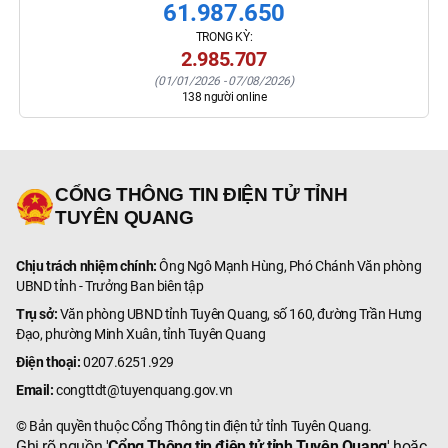
61.987.650
TRONG KỲ:
2.985.707
(
01/01/2026
-
07/08/2026
)
138
người online
CỔNG THÔNG TIN ĐIỆN TỬ TỈNH
TUYÊN QUANG
Chịu trách nhiệm chính:
Ông Ngô Mạnh Hùng, Phó Chánh Văn phòng
UBND tỉnh - Trưởng Ban biên tập
Trụ sở:
Văn phòng UBND tỉnh Tuyên Quang, số 160, đường Trần Hưng
Đạo, phường Minh Xuân, tỉnh Tuyên Quang
Điện thoại:
0207.6251.929
Email:
congttdt@tuyenquang.gov.vn
© Bản quyền thuộc Cổng Thông tin điện tử tỉnh Tuyên Quang.
Ghi rõ nguồn '
Cổng Thông tin điện tử tỉnh Tuyên Quang
' hoặc