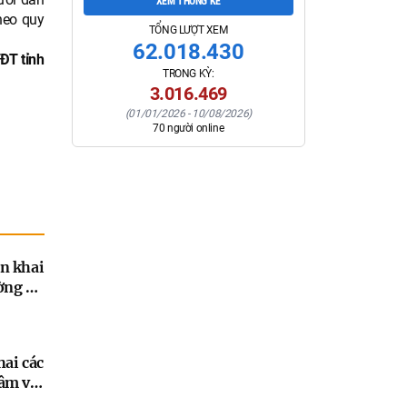
XEM THỐNG KÊ
heo quy
TỔNG LƯỢT XEM
62.018.430
ĐT tỉnh
TRONG KỲ:
3.016.469
(
01/01/2026
-
10/08/2026
)
70
người online
n khai
ờng sự
g đối
m
đến
hai các
âm về
ghệ,