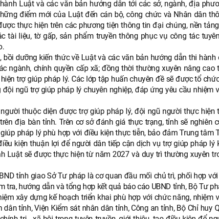
thi hành Luật và các văn bản hướng dẫn tới các sở, ngành, địa phư
 những điểm mới của Luật đến cán bộ, công chức và Nhân dân th
ược thực hiện trên các phương tiện thông tin đại chúng, nền tảng 
ác tài liệu, tờ gấp, sản phẩm truyền thông phục vụ công tác tuyên
o.
, bồi dưỡng kiến thức về Luật và các văn bản hướng dẫn thi hành 
các ngành, chính quyền cấp xã; đồng thời thường xuyên nâng cao t
iện trợ giúp pháp lý. Các lớp tập huấn chuyên đề sẽ được tổ chức
đội ngũ trợ giúp pháp lý chuyên nghiệp, đáp ứng yêu cầu nhiệm v
gười thuộc diện được trợ giúp pháp lý, đội ngũ người thực hiện t
trên địa bàn tỉnh. Trên cơ sở đánh giá thực trạng, tỉnh sẽ nghiên 
ợ giúp pháp lý phù hợp với điều kiện thực tiễn, bảo đảm Trung tâm 
u kiện thuận lợi để người dân tiếp cận dịch vụ trợ giúp pháp lý k
ành Luật sẽ được thực hiện từ năm 2027 và duy trì thường xuyên tr
ND tỉnh giao Sở Tư pháp là cơ quan đầu mối chủ trì, phối hợp với 
iểm tra, hướng dẫn và tổng hợp kết quả báo cáo UBND tỉnh, Bộ Tư p
hiệm xây dựng kế hoạch triển khai phù hợp với chức năng, nhiệm 
n dân tỉnh, Viện Kiểm sát nhân dân tỉnh, Công an tỉnh, Bộ Chỉ huy
nh trị - xã hội trong tuyên truyền, giới thiệu, tạo điều kiện để n