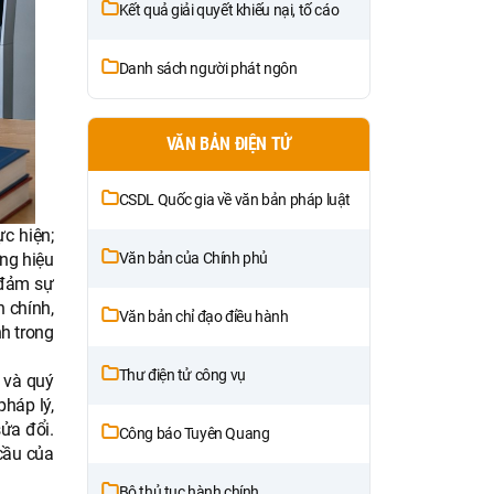
Kết quả giải quyết khiếu nại, tố cáo
Danh sách người phát ngôn
VĂN BẢN ĐIỆN TỬ
CSDL Quốc gia về văn bản pháp luật
c hiện;
Văn bản của Chính phủ
ng hiệu
o đảm sự
h chính,
Văn bản chỉ đạo điều hành
h trong
Thư điện tử công vụ
I và quý
háp lý,
ửa đổi.
Công báo Tuyên Quang
cầu của
Bộ thủ tục hành chính