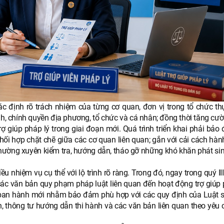
c định rõ trách nhiệm của từng cơ quan, đơn vị trong tổ chức thự
h, chính quyền địa phương, tổ chức và cá nhân; đồng thời tăng cườ
rợ giúp pháp lý trong giai đoạn mới. Quá trình triển khai phải bả
hối hợp chặt chẽ giữa các cơ quan liên quan; gắn với cải cách hàn
hường xuyên kiểm tra, hướng dẫn, tháo gỡ những khó khăn phát sin
u nhiệm vụ cụ thể với lộ trình rõ ràng. Trong đó, ngay trong quý II
các văn bản quy phạm pháp luật liên quan đến hoạt động trợ giúp p
ặc ban hành mới nhằm bảo đảm phù hợp với các quy định của Luật s
h, thông tư hướng dẫn thi hành và các văn bản liên quan theo yêu 