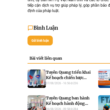
tiếp cận dịch vụ trợ giúp pháp lý, góp phần bảo
định của pháp luật.
Bình Luận
Gửi bình luận
Bài viết liên quan
Tuyên Quang triển khai
Kế hoạch chiến lược
Cộng đồng Văn hóa -
07/08/2026 - 16:56
236
Xã hội ASEAN giai đoạn
2026-2035
Tuyên Quang ban hành
Kế hoạch hành động
phát triển công dân số,
06/08/2026 - 09:58
284