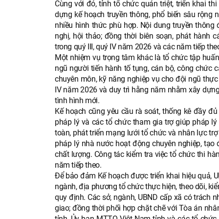
Cùng với đó, tỉnh tổ chức quán triệt, triển khai 
dựng kế hoạch truyền thông, phổ biến sâu rộng
nhiều hình thức phù hợp. Nội dung truyền thông đ
nghị, hội thảo; đồng thời biên soạn, phát hành c
trong quý III, quý IV năm 2026 và các năm tiếp the
Một nhiệm vụ trọng tâm khác là tổ chức tập huấn
ngũ người tiến hành tố tụng, cán bộ, công chức 
chuyên môn, kỹ năng nghiệp vụ cho đội ngũ thực h
IV năm 2026 và duy trì hằng năm nhằm xây dựng 
tình hình mới.
Kế hoạch cũng yêu cầu rà soát, thống kê đầy đủ n
pháp lý và các tổ chức tham gia trợ giúp pháp lý 
toàn, phát triển mạng lưới tổ chức và nhân lực tr
pháp lý nhà nước hoạt động chuyên nghiệp, tạo điề
chất lượng. Công tác kiểm tra việc tổ chức thi h
năm tiếp theo.
Để bảo đảm Kế hoạch được triển khai hiệu quả, UB
ngành, địa phương tổ chức thực hiện, theo dõi, k
quy định. Các sở, ngành, UBND cấp xã có trách n
giao; đồng thời phối hợp chặt chẽ với Tòa án nhâ
tỉnh, Ủy ban MTTQ Việt Nam tỉnh và các tổ chức chí