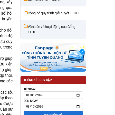
ơng; xây
ông qua
số, hội
Công bố quy trình giải quyết TTHC
 truyền
Văn bản về hoạt động của Cổng
cho đội
TTĐT
rình độ
 từ quý
ụ trong
rợ giúp
cứu kiện
Trợ giúp
ịp thời,
THỐNG KÊ TRUY CẬP
ong các
TỪ NGÀY:
các sở,
háp theo
ĐẾN NGÀY:
vụ được
 Quân sự
gười dân