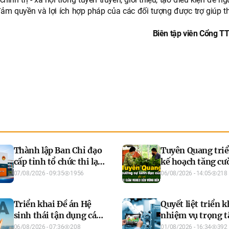
 đảm quyền và lợi ích hợp pháp của các đối tượng được trợ giúp t
Biên tập viên Cổng TT
Thành lập Ban Chỉ đạo
Tuyên Quang triể
cấp tỉnh tổ chức thi lại
kế hoạch tăng cư
Kỳ thi tốt nghiệp THPT
lãnh đạo của Đản
07/08/2026 - 09:35
1956
06/08/2026 - 14:05
218
năm 2026 tại Điểm thi
với công tác giả
Trường THPT Chuyên
nghèo bền vững 
Triển khai Đề án Hệ
Quyết liệt triển k
Tuyên Quang
năm 2030
sinh thái tận dụng các
nhiệm vụ trọng t
FTA giai đoạn 2026 -
khoa học, công n
06/08/2026 - 07:36
208
01/08/2026 - 16:34
392