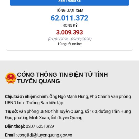
XEM THỐNG KÊ
TỔNG LƯỢT XEM
62.011.372
TRONG KỲ:
3.009.393
(
01/01/2026
-
09/08/2026
)
19
người online
CỔNG THÔNG TIN ĐIỆN TỬ TỈNH
TUYÊN QUANG
Chịu trách nhiệm chính:
Ông Ngô Mạnh Hùng, Phó Chánh Văn phòng
UBND tỉnh - Trưởng Ban biên tập
Trụ sở:
Văn phòng UBND tỉnh Tuyên Quang, số 160, đường Trần Hưng
Đạo, phường Minh Xuân, tỉnh Tuyên Quang
Điện thoại:
0207.6251.929
Email:
congttdt@tuyenquang.gov.vn