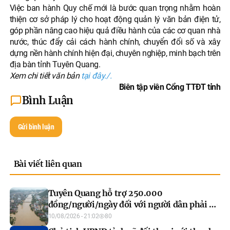
Việc ban hành Quy chế mới là bước quan trọng nhằm hoàn
thiện cơ sở pháp lý cho hoạt động quản lý văn bản điện tử,
góp phần nâng cao hiệu quả điều hành của các cơ quan nhà
nước, thúc đẩy cải cách hành chính, chuyển đổi số và xây
dựng nền hành chính hiện đại, chuyên nghiệp, minh bạch trên
địa bàn tỉnh Tuyên Quang.
Xem chi tiết văn bản
tại đây./.
Biên tập viên Cổng TTĐT tỉnh
Bình Luận
Gửi bình luận
Bài viết liên quan
Tuyên Quang hỗ trợ 250.000
đồng/người/ngày đối với người dân phải di
dời khẩn cấp khỏi vùng thiên tai
10/08/2026 - 21:02
80