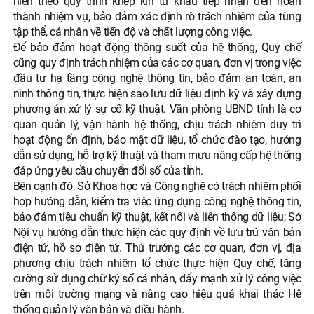
hiện theo quy trình khép kín từ khâu tiếp nhận đến hoàn
thành nhiệm vụ, bảo đảm xác định rõ trách nhiệm của từng
tập thể, cá nhân về tiến độ và chất lượng công việc.
Để bảo đảm hoạt động thông suốt của hệ thống, Quy chế
cũng quy định trách nhiệm của các cơ quan, đơn vị trong việc
đầu tư hạ tầng công nghệ thông tin, bảo đảm an toàn, an
ninh thông tin, thực hiện sao lưu dữ liệu định kỳ và xây dựng
phương án xử lý sự cố kỹ thuật. Văn phòng UBND tỉnh là cơ
quan quản lý, vận hành hệ thống, chịu trách nhiệm duy trì
hoạt động ổn định, bảo mật dữ liệu, tổ chức đào tạo, hướng
dẫn sử dụng, hỗ trợ kỹ thuật và tham mưu nâng cấp hệ thống
đáp ứng yêu cầu chuyển đổi số của tỉnh.
Bên cạnh đó, Sở Khoa học và Công nghệ có trách nhiệm phối
hợp hướng dẫn, kiểm tra việc ứng dụng công nghệ thông tin,
bảo đảm tiêu chuẩn kỹ thuật, kết nối và liên thông dữ liệu; Sở
Nội vụ hướng dẫn thực hiện các quy định về lưu trữ văn bản
điện tử, hồ sơ điện tử. Thủ trưởng các cơ quan, đơn vị, địa
phương chịu trách nhiệm tổ chức thực hiện Quy chế, tăng
cường sử dụng chữ ký số cá nhân, đẩy mạnh xử lý công việc
trên môi trường mạng và nâng cao hiệu quả khai thác Hệ
thống quản lý văn bản và điều hành.