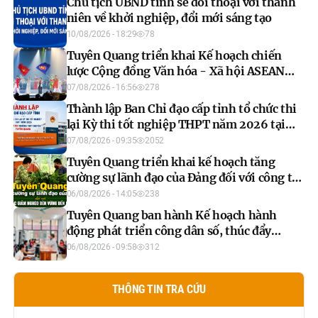
Chủ tịch UBND tỉnh sẽ đối thoại với thanh
niên về khởi nghiệp, đổi mới sáng tạo
10/08/2026 - 18:29
78
Tuyên Quang triển khai Kế hoạch chiến
lược Cộng đồng Văn hóa - Xã hội ASEAN
giai đoạn 2026-2035
07/08/2026 - 16:56
278
Thành lập Ban Chỉ đạo cấp tỉnh tổ chức thi
lại Kỳ thi tốt nghiệp THPT năm 2026 tại
Điểm thi Trường THPT Chuyên Tuyên
07/08/2026 - 09:35
2052
Quang
Tuyên Quang triển khai kế hoạch tăng
cường sự lãnh đạo của Đảng đối với công tác
giảm nghèo bền vững đến năm 2030
06/08/2026 - 14:05
238
Tuyên Quang ban hành Kế hoạch hành
động phát triển công dân số, thúc đẩy
chuyển đổi số toàn diện
06/08/2026 - 09:58
312
THÔNG TIN TRA CỨU