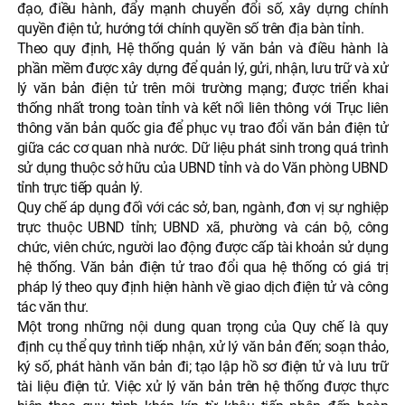
đạo, điều hành, đẩy mạnh chuyển đổi số, xây dựng chính
quyền điện tử, hướng tới chính quyền số trên địa bàn tỉnh.
Theo quy định, Hệ thống quản lý văn bản và điều hành là
phần mềm được xây dựng để quản lý, gửi, nhận, lưu trữ và xử
lý văn bản điện tử trên môi trường mạng; được triển khai
thống nhất trong toàn tỉnh và kết nối liên thông với Trục liên
thông văn bản quốc gia để phục vụ trao đổi văn bản điện tử
giữa các cơ quan nhà nước. Dữ liệu phát sinh trong quá trình
sử dụng thuộc sở hữu của UBND tỉnh và do Văn phòng UBND
tỉnh trực tiếp quản lý.
Quy chế áp dụng đối với các sở, ban, ngành, đơn vị sự nghiệp
trực thuộc UBND tỉnh; UBND xã, phường và cán bộ, công
chức, viên chức, người lao động được cấp tài khoản sử dụng
hệ thống. Văn bản điện tử trao đổi qua hệ thống có giá trị
pháp lý theo quy định hiện hành về giao dịch điện tử và công
tác văn thư.
Một trong những nội dung quan trọng của Quy chế là quy
định cụ thể quy trình tiếp nhận, xử lý văn bản đến; soạn thảo,
ký số, phát hành văn bản đi; tạo lập hồ sơ điện tử và lưu trữ
tài liệu điện tử. Việc xử lý văn bản trên hệ thống được thực