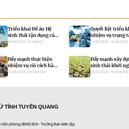
Triển khai Đề án Hệ
Quyết liệt triển k
sinh thái tận dụng các
nhiệm vụ trọng t
FTA giai đoạn 2026 -
khoa học, công n
06/08/2026 - 07:36
62
01/08/2026 - 16:34
322
2030, tầm nhìn đến
đổi mới sáng tạo 
năm 2035
chuyển đổi số 6 
Đẩy mạnh thực hiện
Đẩy mạnh xây dự
cuối năm 2026
nhiệm vụ cải cách hành
sinh thái khởi n
chính năm 2026
đổi mới sáng tạo
01/08/2026 - 09:34
338
30/07/2026 - 16:43
152
năm 2030
TỬ TỈNH TUYÊN QUANG
Văn phòng UBND tỉnh - Trưởng Ban biên tập