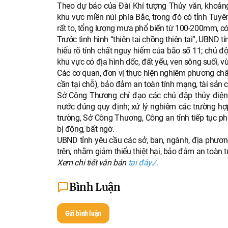
Theo dự báo của Đài Khí tượng Thủy văn, khoảng
khu vực miền núi phía Bắc, trong đó có tỉnh Tuy
rất to, tổng lượng mưa phổ biến từ 100-200mm, c
Trước tình hình “thiên tai chồng thiên tai”, UBND
hiểu rõ tính chất nguy hiểm của bão số 11; chủ độn
khu vực có địa hình dốc, đất yếu, ven sông suối, v
Các cơ quan, đơn vị thực hiện nghiêm phương châm “
cần tại chỗ), bảo đảm an toàn tính mạng, tài sản
Sở Công Thương chỉ đạo các chủ đập thủy điện 
nước đúng quy định; xử lý nghiêm các trường hợp
trường, Sở Công Thương, Công an tỉnh tiếp tục ph
bị động, bất ngờ.
UBND tỉnh yêu cầu các sở, ban, ngành, địa phương
trên, nhằm giảm thiểu thiệt hại, bảo đảm an toàn t
Xem chi tiết văn bản
tại đây./.
Bình Luận
Gửi bình luận