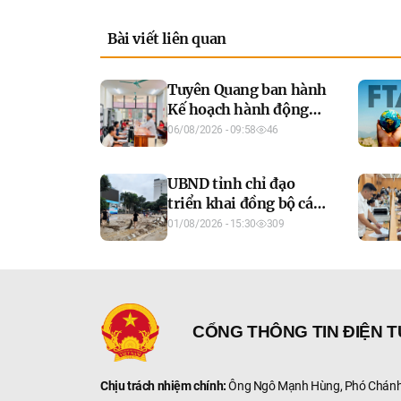
Bài viết liên quan
Tuyên Quang ban hành
Kế hoạch hành động
phát triển công dân số,
06/08/2026 - 09:58
46
thúc đẩy chuyển đổi số
toàn diện
UBND tỉnh chỉ đạo
triển khai đồng bộ các
giải pháp chủ động
01/08/2026 - 15:30
309
phòng, chống bão, lũ,
thiên tai cực đoan và
biến đổi khí hậu đến
hết năm 2026
CỔNG THÔNG TIN ĐIỆN 
Chịu trách nhiệm chính:
Ông Ngô Mạnh Hùng, Phó Chánh 