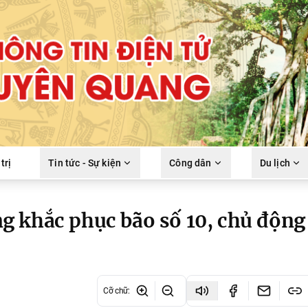
trị
Tin tức - Sự kiện
Công dân
Du lịch
g khắc phục bão số 10, chủ động
Cỡ chữ
: