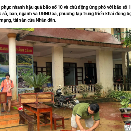
ắc phục nhanh hậu quả bão số 10 và chủ động ứng phó với bão số 1
sở, ban, ngành và UBND xã, phường tập trung triển khai đồng bộ
 mạng, tài sản của Nhân dân.