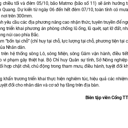
 chiều tối và đêm 05/10, bão Matmo (bão số 11) sẽ ảnh hưởng tr
ên Quang. Dự kiến từ ngày 06 đến hết đêm 07/10, toàn tỉnh có mưa
ó nơi trên 300mm.
 tỉnh yêu cầu các địa phương nâng cao nhận thức, tuyên truyền để n
g triển khai phương án phòng chống lũ ống, lũ quét, sạt lở đất, nhấ
ùng núi cao phía Bắc.
bốn tại chỗ” (chỉ huy tại chỗ, lực lượng tại chỗ, phương tiện tại 
 của Nhân dân.
trên hệ thống sông Lô, sông Miện, sông Gâm vận hành, điều tiế
 vi phạm gây thiệt hại. Bộ Chỉ huy Quân sự tỉnh, Sở Nông nghiệp
ối hợp chặt chẽ, chủ động trong tham mưu, điều hành, tuyệt đối k
 khẩn trương triển khai thực hiện nghiêm túc, hiệu quả các nhiệm
uyệt đối cho nhân dân và cơ sở hạ tầng trên địa bàn.
Biên tập viên Cổng TT