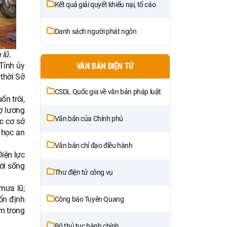
Kết quả giải quyết khiếu nại, tố cáo
Danh sách người phát ngôn
lũ.
Tỉnh ủy
VĂN BẢN ĐIỆN TỬ
 thời Sở
CSDL Quốc gia về văn bản pháp luật
ốn trôi,
ợ lương
Văn bản của Chính phủ
c cơ sở
g học an
Văn bản chỉ đạo điều hành
iện lực
đời sống
Thư điện tử công vụ
mưa lũ;
 ổn định
Công báo Tuyên Quang
ệm trong
Bộ thủ tục hành chính