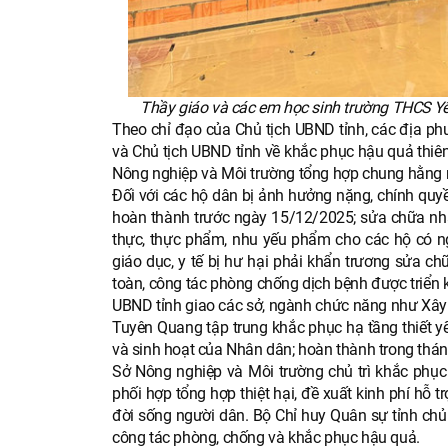
Thầy giáo và các em học sinh trường THCS Yên
Theo chỉ đạo của Chủ tịch UBND tỉnh, các địa ph
và Chủ tịch UBND tỉnh về khắc phục hậu quả thiên t
Nông nghiệp và Môi trường tổng hợp chung hằng 
Đối với các hộ dân bị ảnh hưởng nặng, chính quyề
hoàn thành trước ngày 15/12/2025; sửa chữa nhà 
thực, thực phẩm, nhu yếu phẩm cho các hộ có ngu
giáo dục, y tế bị hư hại phải khẩn trương sửa chữ
toàn, công tác phòng chống dịch bệnh được triển
UBND tỉnh giao các sở, ngành chức năng như Xây d
Tuyên Quang tập trung khắc phục hạ tầng thiết yế
và sinh hoạt của Nhân dân; hoàn thành trong thá
Sở Nông nghiệp và Môi trường chủ trì khắc phục 
phối hợp tổng hợp thiệt hại, đề xuất kinh phí hỗ 
đời sống người dân. Bộ Chỉ huy Quân sự tỉnh chủ 
công tác phòng, chống và khắc phục hậu quả.