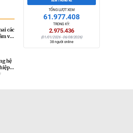
XEM THỐNG KÊ
TỔNG LƯỢT XEM
61.977.408
TRONG KỲ:
hai các
2.975.436
âm về
(
01/01/2026
-
06/08/2026
)
38
người online
ghệ,
và
tháng
ng hệ
ghiệp
 đến
7