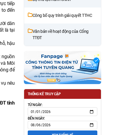
ực tiếp
 to đến
Công bố quy trình giải quyết TTHC
gười dân
t là tại
Văn bản về hoạt động của Cổng
TTĐT
chỗ, hậu
t nguồn
 và Môi
hông để
 vụ nêu
THỐNG KÊ TRUY CẬP
ĐT tỉnh
TỪ NGÀY:
ĐẾN NGÀY: