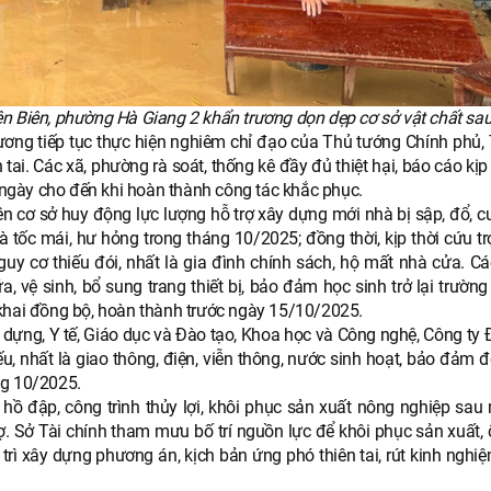
 Biên, phường Hà Giang 2 khẩn trương dọn dẹp cơ sở vật chất sau 
ương tiếp tục thực hiện nghiêm chỉ đạo của Thủ tướng Chính phủ, 
ai. Các xã, phường rà soát, thống kê đầy đủ thiệt hại, báo cáo kịp
ngày cho đến khi hoàn thành công tác khắc phục.
n cơ sở huy động lực lượng hỗ trợ xây dựng mới nhà bị sập, đổ, cu
tốc mái, hư hỏng trong tháng 10/2025; đồng thời, kịp thời cứu tr
y cơ thiếu đói, nhất là gia đình chính sách, hộ mất nhà cửa. Cá
a, vệ sinh, bổ sung trang thiết bị, bảo đảm học sinh trở lại trườn
 khai đồng bộ, hoàn thành trước ngày 15/10/2025.
ựng, Y tế, Giáo dục và Đào tạo, Khoa học và Công nghệ, Công ty Đ
u, nhất là giao thông, điện, viễn thông, nước sinh hoạt, bảo đảm 
ng 10/2025.
hồ đập, công trình thủy lợi, khôi phục sản xuất nông nghiệp sau 
trợ. Sở Tài chính tham mưu bố trí nguồn lực để khôi phục sản xuất,
trì xây dựng phương án, kịch bản ứng phó thiên tai, rút kinh nghi