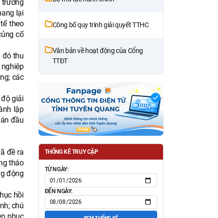
 trưởng
ang lại
tế theo
Công bố quy trình giải quyết TTHC
củng cố
Văn bản về hoạt động của Cổng
 đó thu
TTĐT
h nghiệp
ng; các
 độ giải
ành lập
ự án đầu
đã đề ra
THỐNG KÊ TRUY CẬP
ung tháo
TỪ NGÀY:
ng động
ĐẾN NGÀY:
phục hồi
anh; chú
ệp phục