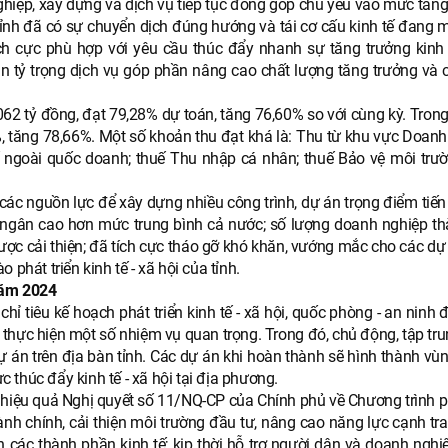
iệp, xây dựng và dịch vụ tiếp tục đóng góp chủ yếu vào mức tăng
tỉnh đã có sự chuyển dịch đúng hướng và tái cơ cấu kinh tế đang m
ích cực phù hợp với yêu cầu thúc đẩy nhanh sự tăng trưởng kinh 
n tỷ trọng dịch vụ góp phần nâng cao chất lượng tăng trưởng và 
62 tỷ đồng, đạt 79,28% dự toán, tăng 76,60% so với cùng kỳ. Trong
4%, tăng 78,66%. Một số khoản thu đạt khá là: Thu từ khu vực Doan
ế ngoài quốc doanh; thuế Thu nhập cá nhân; thuế Bảo vệ môi trườ
các nguồn lực để xây dựng nhiều công trình, dự án trọng điểm tiến
 ngân cao hơn mức trung bình cả nước; số lượng doanh nghiệp th
được cải thiện; đã tích cực tháo gỡ khó khăn, vướng mắc cho các d
phát triển kinh tế - xã hội của tỉnh.
năm 2024
ỉ tiêu kế hoạch phát triển kinh tế - xã hội, quốc phòng - an ninh 
 thực hiện một số nhiệm vụ quan trọng. Trong đó, chủ động, tập tr
ự án trên địa bàn tỉnh. Các dự án khi hoàn thành sẽ hình thành vù
ực thúc đẩy kinh tế - xã hội tại địa phương.
có hiệu quả Nghị quyết số 11/NQ-CP của Chính phủ về Chương trình 
hành chính, cải thiện môi trường đầu tư, nâng cao năng lực cạnh tr
 các thành phần kinh tế; kịp thời hỗ trợ người dân và doanh nghi