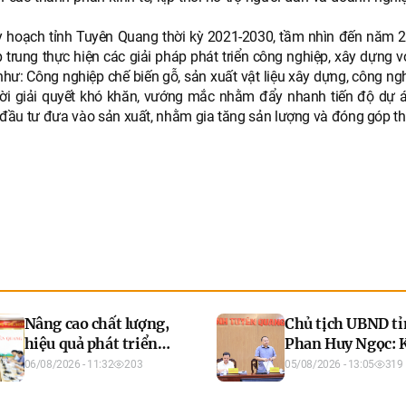
Quy hoạch tỉnh Tuyên Quang thời kỳ 2021-2030, tầm nhìn đến năm 
 trung thực hiện các giải pháp phát triển công nghiệp, xây dựng v
như: Công nghiệp chế biến gỗ, sản xuất vật liệu xây dựng, công ng
p thời giải quyết khó khăn, vướng mắc nhằm đẩy nhanh tiến độ dự 
 đầu tư đưa vào sản xuất, nhằm gia tăng sản lượng và đóng góp t
Nâng cao chất lượng,
Chủ tịch UBND t
hiệu quả phát triển
Phan Huy Ngọc: 
kinh tế tập thể
trương tháo gỡ d
06/08/2026 - 11:32
203
05/08/2026 - 13:05
319
điểm các dự án t
đọng, đẩy nhanh