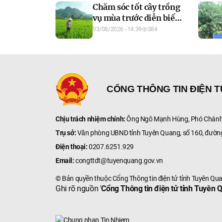
Chăm sóc tốt cây trồng
vụ mùa trước diễn biến
thời tiết bất lợi
03/08/2026 - 14:39
384
CỔNG THÔNG TIN ĐIỆN 
Chịu trách nhiệm chính:
Ông Ngô Mạnh Hùng, Phó Chánh 
Trụ sở:
Văn phòng UBND tỉnh Tuyên Quang, số 160, đườn
Điện thoại:
0207.6251.929
Email:
congttdt@tuyenquang.gov.vn
© Bản quyền thuộc Cổng Thông tin điện tử tỉnh Tuyên Qu
Ghi rõ nguồn '
Cổng Thông tin điện tử tỉnh Tuyên 