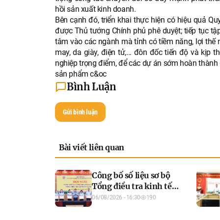
hồi sản xuất kinh doanh.
Bên cạnh đó, triển khai thực hiện có hiệu quả 
được Thủ tướng Chính phủ phê duyệt; tiếp tục tập
tâm vào các ngành mà tỉnh có tiềm năng, lợi thế 
may, da giày, điện tử,... đôn đốc tiến độ và kị
nghiệp trọng điểm, để các dự án sớm hoàn thành
sản phẩm c&oc
Bình Luận
Gửi bình luận
Bài viết liên quan
Công bố số liệu sơ bộ
Tổng điều tra kinh tế
năm 2026
06/08/2026 - 16:30
190