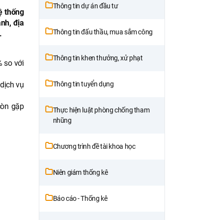
Thông tin dự án đầu tư
ệ thống
ành, địa
Thông tin đấu thầu, mua sắm công
.
Thông tin khen thưởng, xử phạt
 so với
dịch vụ
Thông tin tuyển dụng
còn gặp
Thực hiện luật phòng chống tham
nhũng
Chương trình đề tài khoa học
Niên giám thống kê
Báo cáo - Thống kê