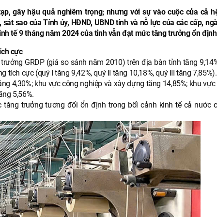
c tạp, gây hậu quả nghiêm trọng; nhưng với sự vào cuộc của cả h
iệt, sát sao của Tỉnh ủy, HĐND, UBND tỉnh và nỗ lực của các cấp, ng
nh tế 9 tháng năm 2024 của tỉnh vẫn đạt mức tăng trưởng ổn định
ích cực
 trưởng GRDP (giá so sánh năm 2010) trên địa bàn tỉnh tăng 9,14%
tích cực (quý I tăng 9,42%, quý II tăng 10,18%, quý III tăng 7,85%).
ăng 4,30%; khu vực công nghiệp và xây dựng tăng 14,85%; khu vực 
ăng 5,56%.
 tăng trưởng tương đối ổn định trong bối cảnh kinh tế cả nước 