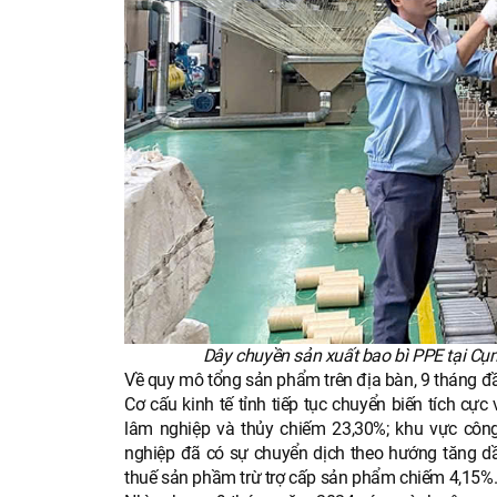
Dây chuyền sản xuất bao bì PPE tại C
Về quy mô tổng sản phẩm trên địa bàn, 9 tháng đ
Cơ cấu kinh tế tỉnh tiếp tục chuyển biến tích cực
lâm nghiệp và thủy chiếm 23,30%; khu vực côn
nghiệp đã có sự chuyển dịch theo hướng tăng dần
thuế sản phầm trừ trợ cấp sản phẩm chiếm 4,15%