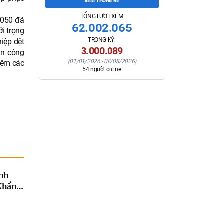
XEM THỐNG KÊ
TỔNG LƯỢT XEM
2050 đã
62.002.065
ới trọng
TRONG KỲ:
hiệp dệt
3.000.089
án công
(
01/01/2026
-
08/08/2026
)
hêm các
54
người online
ỉnh
Khẩn
ứt
ồn
 xây