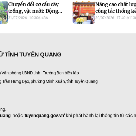
Chuyển đổi cơ cấu cây
Nâng cao chất lư
dựng cơ sở dữ liệ
trồng, vật nuôi: Động
công tác thống k
đai
lực nâng cao giá trị sản
vụ hiệu quả điều
31/07/2026 - 10:30
436
30/07/2026 - 17:40
113
xuất nông nghiệp
tăng trưởng
TỬ TỈNH TUYÊN QUANG
Văn phòng UBND tỉnh - Trưởng Ban biên tập
g Trần Hưng Đạo, phường Minh Xuân, tỉnh Tuyên Quang
ang.
Quang
' hoặc '
tuyenquang.gov.vn
' khi phát hành lại thông tin từ các