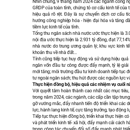
Nhìn chung, 9 tháng năm 2024 các ngành công ngh
GRDP của toàn tỉnh, chứng tỏ cơ cấu kinh tế của 
hiệu quả rõ rệt. Đây là sự chuyển dịch cơ cấu t
hướng công nghiệp hóa - hiện đại hóa và tăng dầ
tiềm lực kinh tế của tỉnh.
Tổng thu ngân sách nhà nước ước thực hiện là 3.0
nội địa ước thực hiện là 2.931 tỷ đồng, đạt 77,1
nhà nước do trung ương quản lý; khu vực kinh t
khoản thu về nhà đất...
Tỉnh cũng tiếp tục huy động và sử dụng hiệu quả 
ngân vốn đầu tư công được đẩy mạnh, tỷ lệ giải
mới tăng; môi trường đầu tư kinh doanh tiếp tục 
tư ngoài ngân sách; thu hút được các nguồn lực vào 
Thực hiện đồng bộ, hiệu quả các nhiệm vụ cuối 
Với quyết tâm hoàn thành cao nhất các mục tiêu, ch
trong năm 2024, các ngành, các cấp cần tập trung
gỡ vướng mắc, đẩy nhanh tiến độ triển khai các d
lực, hành lang kinh tế, cực tăng trưởng, tạo động l
Tiếp tục thực hiện đồng bộ, triển khai thực hiện 
và phát triển kinh tế- xã hội, đẩy mạnh cải cách 
trọng công tác chuyển đổi số đẩy mạnh phát triển