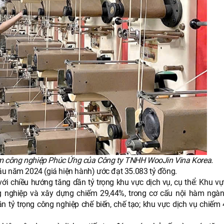
ụm công nghiệp Phúc Ứng của Công ty TNHH WooJin Vina Korea.
ầu năm 2024 (giá hiện hành) ước đạt 35.083 tỷ đồng.
 với chiều hướng tăng dần tỷ trọng khu vực dịch vụ, cụ thể: Khu v
g nghiệp và xây dựng chiếm 29,44%, trong cơ cấu nội hàm ngà
 tỷ trọng công nghiệp chế biến, chế tạo; khu vực dịch vụ chiếm 
.