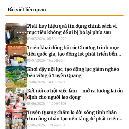
Bài viết liên quan
Phát huy hiệu quả tín dụng chính sách vì
mục tiêu không để ai bị bỏ lại phía sau
09/07/2026 - 05:50
1222
Triển khai đồng bộ các Chương trình mục
tiêu quốc gia, tạo động lực phát triển bền
vững
06/07/2026 - 16:35
854
Khơi dậy nội lực, tạo động lực giảm nghèo
bền vững ở Tuyên Quang
15/06/2026 - 14:10
520
Kết nối cơ hội việc làm – mở ra tương lai ổn
định cho người lao động
08/06/2026 - 11:00
1803
Tuyên Quang chăm lo đời sống tinh thần
cho công nhân tạo nền tảng để phát triển
bền vững
27/05/2026 - 17:17
610