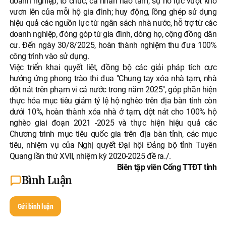
doanh nghiệp, tổ chức, cá nhân hảo tâm, sự nỗ lực vượt khó
vươn lên của mỗi hộ gia đình; huy động, lồng ghép sử dụng
hiệu quả các nguồn lực từ ngân sách nhà nước, hỗ trợ từ các
doanh nghiệp, đóng góp từ gia đình, dòng họ, cộng đồng dân
cư. Đến ngày 30/8/2025, hoàn thành nghiệm thu đưa 100%
công trình vào sử dụng.
Việc triển khai quyết liệt, đồng bộ các giải pháp tích cực
hưởng ứng phong trào thi đua "Chung tay xóa nhà tạm, nhà
dột nát trên phạm vi cả nước trong năm 2025", góp phần hiện
thực hóa mục tiêu giảm tỷ lệ hộ nghèo trên địa bàn tỉnh còn
dưới 10%, hoàn thành xóa nhà ở tạm, dột nát cho 100% hộ
nghèo giai đoạn 2021 -2025 và thực hiện hiệu quả các
Chương trình mục tiêu quốc gia trên địa bàn tỉnh, các mục
tiêu, nhiệm vụ của Nghị quyết Đại hội Đảng bộ tỉnh Tuyên
Quang lần thứ XVII, nhiệm kỳ 2020-2025 đề ra./.
Biên tập viên Cổng TTĐT tỉnh
Bình Luận
Gửi bình luận