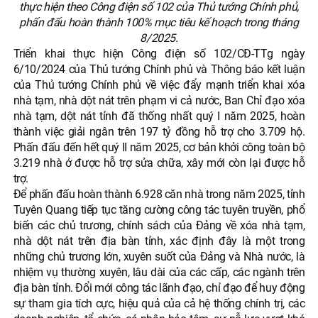
thực hiện theo Công điện số 102 của Thủ tướng Chính phủ,
phấn đấu hoàn thành 100% mục tiêu kế hoạch trong tháng
8/2025.
Triển khai thực hiện Công điện số 102/CĐ-TTg ngày
6/10/2024 của Thủ tướng Chính phủ và Thông báo kết luận
của Thủ tướng Chính phủ về việc đẩy mạnh triển khai xóa
nhà tạm, nhà dột nát trên phạm vi cả nước, Ban Chỉ đạo xóa
nhà tạm, dột nát tỉnh đã thống nhất quý I năm 2025, hoàn
thành việc giải ngân trên 197 tỷ đồng hỗ trợ cho 3.709 hộ.
Phấn đấu đến hết quý II năm 2025, cơ bản khởi công toàn bộ
3.219 nhà ở được hỗ trợ sửa chữa, xây mới còn lại được hỗ
trợ.
Để phấn đấu hoàn thành 6.928 căn nhà trong năm 2025, tỉnh
Tuyên Quang tiếp tục tăng cường công tác tuyên truyền, phổ
biến các chủ trương, chính sách của Đảng về xóa nhà tạm,
nhà dột nát trên địa bàn tỉnh, xác định đây là một trong
những chủ trương lớn, xuyên suốt của Đảng và Nhà nước, là
nhiệm vụ thường xuyên, lâu dài của các cấp, các ngành trên
địa bàn tỉnh. Đổi mới công tác lãnh đạo, chỉ đạo để huy động
sự tham gia tích cực, hiệu quả của cả hệ thống chính trị, các