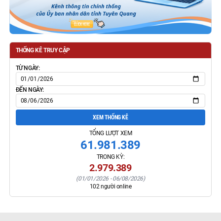
THỐNG KÊ TRUY CẬP
TỪ NGÀY:
ĐẾN NGÀY:
XEM THỐNG KÊ
TỔNG LƯỢT XEM
61.981.389
TRONG KỲ:
2.979.389
(
01/01/2026
-
06/08/2026
)
102
người online