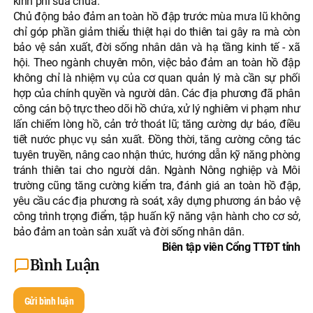
kinh phí sửa chữa.
Chủ động bảo đảm an toàn hồ đập trước mùa mưa lũ không
chỉ góp phần giảm thiểu thiệt hại do thiên tai gây ra mà còn
bảo vệ sản xuất, đời sống nhân dân và hạ tầng kinh tế - xã
hội. Theo ngành chuyên môn, việc bảo đảm an toàn hồ đập
không chỉ là nhiệm vụ của cơ quan quản lý mà cần sự phối
hợp của chính quyền và người dân. Các địa phương đã phân
công cán bộ trực theo dõi hồ chứa, xử lý nghiêm vi phạm như
lấn chiếm lòng hồ, cản trở thoát lũ; tăng cường dự báo, điều
tiết nước phục vụ sản xuất. Đồng thời, tăng cường công tác
tuyên truyền, nâng cao nhận thức, hướng dẫn kỹ năng phòng
tránh thiên tai cho người dân. Ngành Nông nghiệp và Môi
trường cũng tăng cường kiểm tra, đánh giá an toàn hồ đập,
yêu cầu các địa phương rà soát, xây dựng phương án bảo vệ
công trình trọng điểm, tập huấn kỹ năng vận hành cho cơ sở,
bảo đảm an toàn sản xuất và đời sống nhân dân.
Biên tập viên Cổng TTĐT tỉnh
Bình Luận
Gửi bình luận