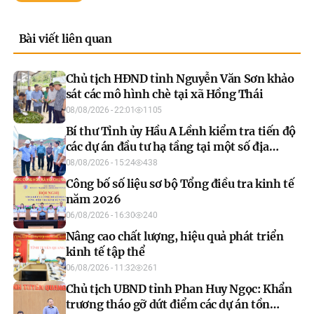
Bài viết liên quan
Chủ tịch HĐND tỉnh Nguyễn Văn Sơn khảo
sát các mô hình chè tại xã Hồng Thái
08/08/2026 - 22:01
1105
Bí thư Tỉnh ủy Hầu A Lềnh kiểm tra tiến độ
các dự án đầu tư hạ tầng tại một số địa
phương
08/08/2026 - 15:24
438
Công bố số liệu sơ bộ Tổng điều tra kinh tế
năm 2026
06/08/2026 - 16:30
240
Nâng cao chất lượng, hiệu quả phát triển
kinh tế tập thể
06/08/2026 - 11:32
261
Chủ tịch UBND tỉnh Phan Huy Ngọc: Khẩn
trương tháo gỡ dứt điểm các dự án tồn