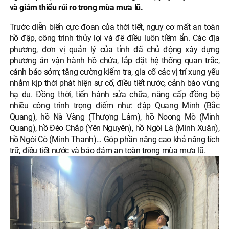
và giảm thiểu rủi ro trong mùa mưa lũ.
Trước diễn biến cực đoan của thời tiết, nguy cơ mất an toàn
hồ đập, công trình thủy lợi và đê điều luôn tiềm ẩn. Các địa
phương, đơn vị quản lý của tỉnh đã chủ động xây dựng
phương án vận hành hồ chứa, lắp đặt hệ thống quan trắc,
cảnh báo sớm; tăng cường kiểm tra, gia cố các vị trí xung yếu
nhằm kịp thời phát hiện sự cố, điều tiết nước, cảnh báo vùng
hạ du. Đồng thời, tiến hành sửa chữa, nâng cấp đồng bộ
nhiều công trình trọng điểm như: đập Quang Minh (Bắc
Quang), hồ Nà Vàng (Thượng Lâm), hồ Noong Mò (Minh
Quang), hồ Đèo Chắp (Yên Nguyên), hồ Ngòi Là (Minh Xuân),
hồ Ngòi Cò (Minh Thanh)… Góp phần nâng cao khả năng tích
trữ, điều tiết nước và bảo đảm an toàn trong mùa mưa lũ.