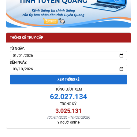
THỐNG KÊ TRUY CẬP
TỪ NGÀY:
ĐẾN NGÀY:
XEM THỐNG KÊ
TỔNG LƯỢT XEM
62.027.134
TRONG KỲ:
3.025.131
(
01/01/2026
-
10/08/2026
)
9
người online