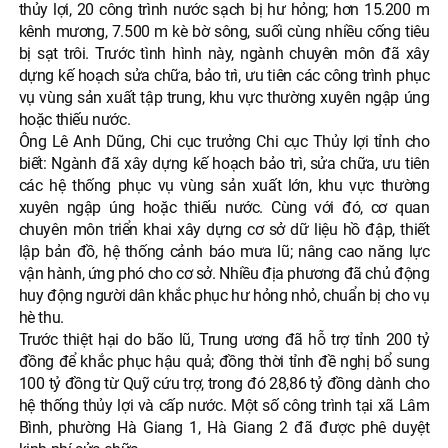
thủy lợi, 20 công trình nước sạch bị hư hỏng; hơn 15.200 m
kênh mương, 7.500 m kè bờ sông, suối cùng nhiều cống tiêu
bị sạt trôi. Trước tình hình này, ngành chuyên môn đã xây
dựng kế hoạch sửa chữa, bảo trì, ưu tiên các công trình phục
vụ vùng sản xuất tập trung, khu vực thường xuyên ngập úng
hoặc thiếu nước.
Ông Lê Anh Dũng, Chi cục trưởng Chi cục Thủy lợi tỉnh cho
biết: Ngành đã xây dựng kế hoạch bảo trì, sửa chữa, ưu tiên
các hệ thống phục vụ vùng sản xuất lớn, khu vực thường
xuyên ngập úng hoặc thiếu nước. Cùng với đó, cơ quan
chuyên môn triển khai xây dựng cơ sở dữ liệu hồ đập, thiết
lập bản đồ, hệ thống cảnh báo mưa lũ; nâng cao năng lực
vận hành, ứng phó cho cơ sở. Nhiều địa phương đã chủ động
huy động người dân khắc phục hư hỏng nhỏ, chuẩn bị cho vụ
hè thu.
Trước thiệt hại do bão lũ, Trung ương đã hỗ trợ tỉnh 200 tỷ
đồng để khắc phục hậu quả; đồng thời tỉnh đề nghị bổ sung
100 tỷ đồng từ Quỹ cứu trợ, trong đó 28,86 tỷ đồng dành cho
hệ thống thủy lợi và cấp nước. Một số công trình tại xã Lâm
Bình, phường Hà Giang 1, Hà Giang 2 đã được phê duyệt