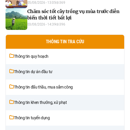
đọng, đẩy nhanh xây dựng cơ sở dữ liệu đất
05/08/2026 - 13:05
369
đai
Chăm sóc tốt cây trồng vụ mùa trước diễn
biến thời tiết bất lợi
03/08/2026 - 14:39
396
THÔNG TIN TRA CỨU
Thông tin quy hoạch
Thông tin dự án đầu tư
Thông tin đấu thầu, mua sắm công
Thông tin khen thưởng, xử phạt
Thông tin tuyển dụng