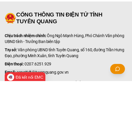
CỔNG THÔNG TIN ĐIỆN TỬ TỈNH
TUYÊN QUANG
Chịu trách nhiệm chính:
Ông Ngô Mạnh Hùng, Phó Chánh Văn phòng
UBND tỉnh - Trưởng Ban biên tập
Trụ sở:
Văn phòng UBND tỉnh Tuyên Quang, số 160, đường Trần Hưng
Đạo, phường Minh Xuân, tỉnh Tuyên Quang
Điện thoại:
0207.6251.929
Email:
congttdt@tuyenquang.gov.vn
Đã kết nối EMC
© Bản quyền thuộc Cổng Thông tin điện tử tỉnh Tuyên Quang.
Ghi rõ nguồn '
Cổng Thông tin điện tử tỉnh Tuyên Quang
' hoặc
'
tuyenquang.gov.vn
' khi phát hành lại thông tin từ các nguồn
này.