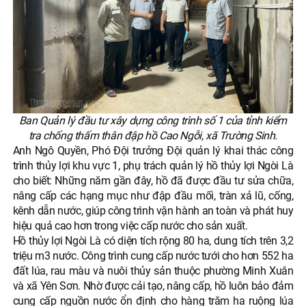
Ban Quản lý đầu tư xây dựng công trình số 1 của tỉnh kiểm
tra chống thấm thân đập hồ Cao Ngỗi, xã Trường Sinh.
Anh Ngô Quyền, Phó Đội trưởng Đội quản lý khai thác công
trình thủy lợi khu vực 1, phụ trách quản lý hồ thủy lợi Ngòi Là
cho biết: Những năm gần đây, hồ đã được đầu tư sửa chữa,
nâng cấp các hạng mục như đập đầu mối, tràn xả lũ, cống,
kênh dẫn nước, giúp công trình vận hành an toàn và phát huy
hiệu quả cao hơn trong việc cấp nước cho sản xuất.
Hồ thủy lợi Ngòi Là có diện tích rộng 80 ha, dung tích trên 3,2
triệu m3 nước. Công trình cung cấp nước tưới cho hơn 552 ha
đất lúa, rau màu và nuôi thủy sản thuộc phường Minh Xuân
và xã Yên Sơn. Nhờ được cải tạo, nâng cấp, hồ luôn bảo đảm
cung cấp nguồn nước ổn định cho hàng trăm ha ruộng lúa