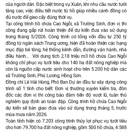
của người dân. Đặc biệt trong vụ Xuân, khi nhu cầu nước tưới
tăng cao, việc điều tiết nước từ hồ giúp nhiều cánh đồng có
đủ nước để gieo cấy đúng thời vụ.
Tại công trình hồ chứa Cao Ngỗi, xã Trường Sinh, đơn vị thi
công đang gấp rút hoàn thiện để dự kiến đưa vào sử dụng
trong tháng 5/2026. Công trình có tổng vốn đầu tư 250 tỷ
đồng từ ngân sách Trung ương, hiện đã hoàn thiện các hạng
mục đập bê tông, hệ thống kênh dẫn, đường vận hành, nhà
điều hành… Với dung tích 2,18 triệu m3 hồ chứa Cao Ngỗi
không chỉ phục vụ tưới tiêu cho 140 ha đất nông nghiệp mà
còn là nguồn cấp nước sinh hoạt cho trên 5.200 hộ dân các
xã Trường Sinh, Phú Lương, Hồng Sơn.
Đồng chí Lê Hải Hùng, Phó Ban Dự án đầu tư xây dựng công
trình số 1 tỉnh cho biết: Đơn vị thường xuyên kiểm tra, đôn
đốc các đơn vị thi công bảo đảm tiến độ vượt lũ, tuân thủ
nghiêm quy định an toàn đập. Công trình hồ chứa Cao Ngỗi
dự kiến sẽ bàn giao đưa vào sử dụng trong tháng 5, trước
mùa mưa năm 2026.
Toàn tỉnh hiện có 7.203 công trình thủy lợi phục vụ tưới tiêu
cho hơn 79.700 ha đất nông nghiệp, gồm 500 hồ chứa, 4.588