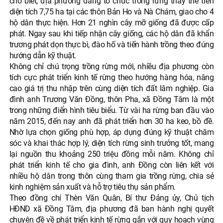
cho biết, địa phương đang tổ chức trồng rừng thay thế trên
diện tích 7,75 ha tại các thôn Bản Ho và Nà Chám, giao cho 4
hộ dân thực hiện. Hơn 21 nghìn cây mỡ giống đã được cấp
phát. Ngay sau khi tiếp nhận cây giống, các hộ dân đã khẩn
trương phát dọn thực bì, đào hố và tiến hành trồng theo đúng
hướng dẫn kỹ thuật.
Không chỉ chú trọng trồng rừng mới, nhiều địa phương còn
tích cực phát triển kinh tế rừng theo hướng hàng hóa, nâng
cao giá trị thu nhập trên cùng diện tích đất lâm nghiệp. Gia
đình anh Trương Văn Đồng, thôn Pha, xã Đồng Tâm là một
trong những điển hình tiêu biểu. Từ vài ha rừng ban đầu vào
năm 2015, đến nay anh đã phát triển hơn 30 ha keo, bồ đề.
Nhờ lựa chọn giống phù hợp, áp dụng đúng kỹ thuật chăm
sóc và khai thác hợp lý, diện tích rừng sinh trưởng tốt, mang
lại nguồn thu khoảng 250 triệu đồng mỗi năm. Không chỉ
phát triển kinh tế cho gia đình, anh Đồng còn liên kết với
nhiều hộ dân trong thôn cùng tham gia trồng rừng, chia sẻ
kinh nghiệm sản xuất và hỗ trợ tiêu thụ sản phẩm.
Theo đồng chí Thèn Văn Quân, Bí thư Đảng ủy, Chủ tịch
HĐND xã Đồng Tâm, địa phương đã ban hành nghị quyết
chuyên đề về phát triển kinh tế rừng gắn với quy hoạch vùng