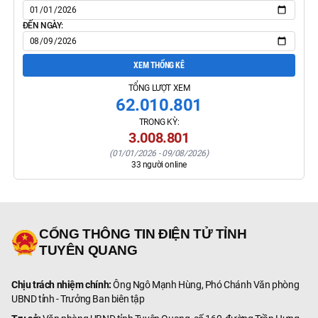
ĐẾN NGÀY:
XEM THỐNG KÊ
TỔNG LƯỢT XEM
62.010.801
TRONG KỲ:
3.008.801
(
01/01/2026
-
09/08/2026
)
33
người online
CỔNG THÔNG TIN ĐIỆN TỬ TỈNH
TUYÊN QUANG
Chịu trách nhiệm chính:
Ông Ngô Mạnh Hùng, Phó Chánh Văn phòng
UBND tỉnh - Trưởng Ban biên tập