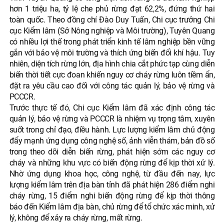
hơn 1 triệu ha, tỷ lệ che phủ rừng đạt 62,2%, đứng thứ hai
toàn quốc. Theo đồng chí Đào Duy Tuấn, Chi cục trưởng Chi
cục Kiểm lâm (Sở Nông nghiệp và Môi trường), Tuyên Quang
có nhiều lợi thế trong phát triển kinh tế lâm nghiệp bền vững
gắn với bảo vệ môi trường và thích ứng biến đổi khí hậu. Tuy
nhiên, diện tích rừng lớn, địa hình chia cắt phức tạp cùng diễn
biến thời tiết cực đoan khiến nguy cơ cháy rừng luôn tiềm ẩn,
đặt ra yêu cầu cao đối với công tác quản lý, bảo vệ rừng và
PCCCR.
Trước thực tế đó, Chi cục Kiểm lâm đã xác định công tác
quản lý, bảo vệ rừng và PCCCR là nhiệm vụ trọng tâm, xuyên
suốt trong chỉ đạo, điều hành. Lực lượng kiểm lâm chủ động
đẩy mạnh ứng dụng công nghệ số, ảnh viễn thám, bản đồ số
trong theo dõi diễn biến rừng, phát hiện sớm các nguy cơ
cháy và những khu vực có biến động rừng để kịp thời xử lý.
Nhờ ứng dụng khoa học, công nghệ, từ đầu đến nay, lực
lượng kiểm lâm trên địa bàn tỉnh đã phát hiện 286 điểm nghi
cháy rừng, 15 điểm nghi biến động rừng để kịp thời thông
báo đến Kiểm lâm địa bàn, chủ rừng để tổ chức xác minh, xử
lý, không để xảy ra cháy rừng, mất rừng.