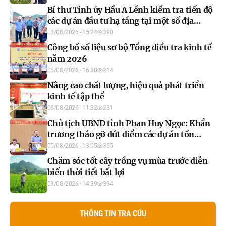
Bí thư Tỉnh ủy Hầu A Lềnh kiểm tra tiến độ
các dự án đầu tư hạ tầng tại một số địa
phương
08/08/2026 - 15:24
390
Công bố số liệu sơ bộ Tổng điều tra kinh tế
năm 2026
06/08/2026 - 16:30
214
Nâng cao chất lượng, hiệu quả phát triển
kinh tế tập thể
06/08/2026 - 11:32
231
Chủ tịch UBND tỉnh Phan Huy Ngọc: Khẩn
trương tháo gỡ dứt điểm các dự án tồn
đọng, đẩy nhanh xây dựng cơ sở dữ liệu đất
05/08/2026 - 13:05
355
đai
Chăm sóc tốt cây trồng vụ mùa trước diễn
biến thời tiết bất lợi
03/08/2026 - 14:39
394
THÔNG TIN TRA CỨU