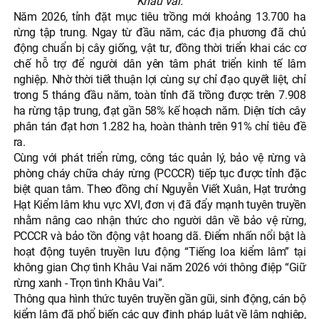
Khâu Vai.
Năm 2026, tỉnh đặt mục tiêu trồng mới khoảng 13.700 ha
rừng tập trung. Ngay từ đầu năm, các địa phương đã chủ
động chuẩn bị cây giống, vật tư, đồng thời triển khai các cơ
chế hỗ trợ để người dân yên tâm phát triển kinh tế lâm
nghiệp. Nhờ thời tiết thuận lợi cùng sự chỉ đạo quyết liệt, chỉ
trong 5 tháng đầu năm, toàn tỉnh đã trồng được trên 7.908
ha rừng tập trung, đạt gần 58% kế hoạch năm. Diện tích cây
phân tán đạt hơn 1.282 ha, hoàn thành trên 91% chỉ tiêu đề
ra.
Cùng với phát triển rừng, công tác quản lý, bảo vệ rừng và
phòng cháy chữa cháy rừng (PCCCR) tiếp tục được tỉnh đặc
biệt quan tâm. Theo đồng chí Nguyễn Viết Xuân, Hạt trưởng
Hạt Kiểm lâm khu vực XVI, đơn vị đã đẩy mạnh tuyên truyền
nhằm nâng cao nhận thức cho người dân về bảo vệ rừng,
PCCCR và bảo tồn động vật hoang dã. Điểm nhấn nổi bật là
hoạt động tuyên truyền lưu động “Tiếng loa kiểm lâm” tại
không gian Chợ tình Khâu Vai năm 2026 với thông điệp “Giữ
rừng xanh - Trọn tình Khâu Vai”.
Thông qua hình thức tuyên truyền gần gũi, sinh động, cán bộ
kiểm lâm đã phổ biến các quy định pháp luật về lâm nghiệp,