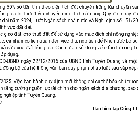
g 50% số tiền tính theo diện tích đất chuyên trồng lúa chuyển s
 trồng lúa tại thời điểm chuyển mục đích sử dụng. Quy định này đ
t đai năm 2024, Luật Ngân sách nhà nước và Nghị định số 151/2
ĩnh vực đất đai.
giao đất, cho thuê đất để sử dụng vào mục đích phi nông nghiệp
hức, cá nhân có liên quan đến việc thu, nộp tiền để Nhà nước bổ s
 quả sử dụng đất trồng lúa. Các dự án sử dụng vốn đầu tư công h
 áp dụng.
6/QĐ-UBND ngày 22/12/2016 của UBND tỉnh Tuyên Quang và một
t, đồng bộ của hệ thống văn bản quy phạm pháp luật sau sắp xếp đ
1/2025. Việc ban hành quy định mới không chỉ cụ thể hóa chủ trươ
hần tăng cường nguồn lực tài chính cho ngân sách địa phương, bảo
ng nghiệp tỉnh Tuyên Quang.
D
.
Ban biên tập Cổng TT