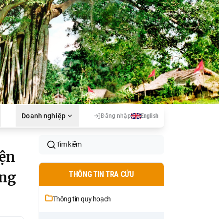
Doanh nghiệp
Đăng nhập
English
Tìm kiếm
iện
ụng
THÔNG TIN TRA CỨU
Thông tin quy hoạch