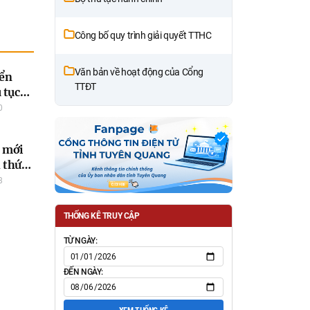
Công bố quy trình giải quyết TTHC
Văn bản về hoạt động của Cổng
iển
TTĐT
 tục
tuyến
0
h mới
 thức
áng
8
THỐNG KÊ TRUY CẬP
TỪ NGÀY:
ĐẾN NGÀY: