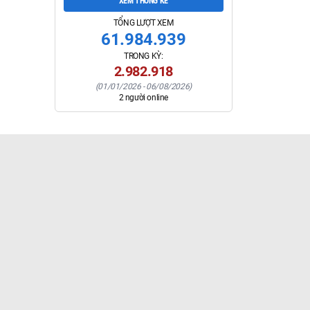
XEM THỐNG KÊ
TỔNG LƯỢT XEM
61.984.939
TRONG KỲ:
2.982.918
(
01/01/2026
-
06/08/2026
)
2
người online