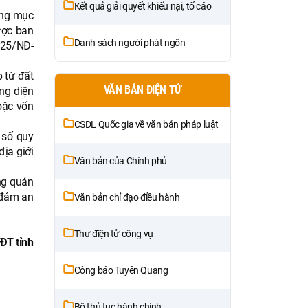
Kết quả giải quyết khiếu nại, tố cáo
ang mục
ược ban
Danh sách người phát ngôn
025/NĐ-
 từ đất
VĂN BẢN ĐIỆN TỬ
ung diện
oặc vốn
CSDL Quốc gia về văn bản pháp luật
 số quy
ịa giới
Văn bản của Chính phủ
ng quản
 đảm an
Văn bản chỉ đạo điều hành
Thư điện tử công vụ
ĐT tỉnh
Công báo Tuyên Quang
Bộ thủ tục hành chính