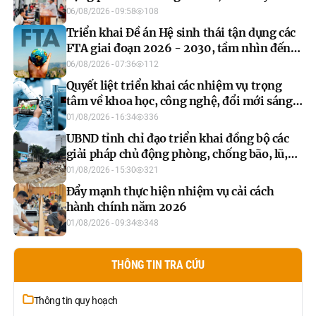
chuyển đổi số toàn diện
06/08/2026 - 09:58
108
Triển khai Đề án Hệ sinh thái tận dụng các
FTA giai đoạn 2026 - 2030, tầm nhìn đến
năm 2035
06/08/2026 - 07:36
112
Quyết liệt triển khai các nhiệm vụ trọng
tâm về khoa học, công nghệ, đổi mới sáng
tạo và chuyển đổi số 6 tháng cuối năm
01/08/2026 - 16:34
336
2026
UBND tỉnh chỉ đạo triển khai đồng bộ các
giải pháp chủ động phòng, chống bão, lũ,
thiên tai cực đoan và biến đổi khí hậu đến
01/08/2026 - 15:30
321
hết năm 2026
Đẩy mạnh thực hiện nhiệm vụ cải cách
hành chính năm 2026
01/08/2026 - 09:34
348
THÔNG TIN TRA CỨU
Thông tin quy hoạch