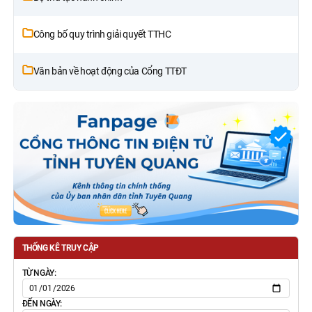
Công bố quy trình giải quyết TTHC
Văn bản về hoạt động của Cổng TTĐT
THỐNG KÊ TRUY CẬP
TỪ NGÀY:
ĐẾN NGÀY: