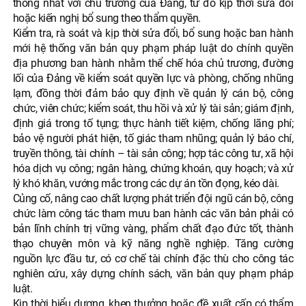
thống nhất với chủ trương của Đảng, từ đó kịp thời sửa đổi
hoặc kiến nghị bổ sung theo thẩm quyền.
Kiểm tra, rà soát và kịp thời sửa đổi, bổ sung hoặc ban hành
mới hệ thống văn bản quy phạm pháp luật do chính quyền
địa phương ban hành nhằm thể chế hóa chủ trương, đường
lối của Đảng về kiểm soát quyền lực và phòng, chống nhũng
lạm, đồng thời đảm bảo quy định về quản lý cán bộ, công
chức, viên chức; kiểm soát, thu hồi và xử lý tài sản; giám định,
định giá trong tố tụng; thực hành tiết kiệm, chống lãng phí;
bảo vệ người phát hiện, tố giác tham nhũng; quản lý báo chí,
truyền thông, tài chính – tài sản công; hợp tác công tư, xã hội
hóa dịch vụ công; ngân hàng, chứng khoán, quy hoạch; và xử
lý khó khăn, vướng mắc trong các dự án tồn đọng, kéo dài.
Củng cố, nâng cao chất lượng phát triển đội ngũ cán bộ, công
chức làm công tác tham mưu ban hành các văn bản phải có
bản lĩnh chính trị vững vàng, phẩm chất đạo đức tốt, thành
thạo chuyên môn và kỹ năng nghề nghiệp. Tăng cường
nguồn lực đầu tư, có cơ chế tài chính đặc thù cho công tác
nghiên cứu, xây dựng chính sách, văn bản quy phạm pháp
luật.
Kịp thời biểu dương, khen thưởng hoặc đề xuất cấp có thẩm