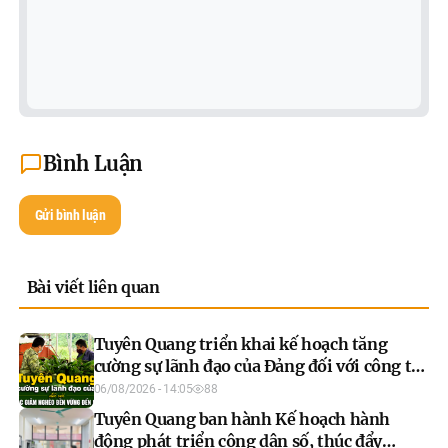
Bình Luận
Gửi bình luận
Bài viết liên quan
Tuyên Quang triển khai kế hoạch tăng
cường sự lãnh đạo của Đảng đối với công tác
giảm nghèo bền vững đến năm 2030
06/08/2026 - 14:05
88
Tuyên Quang ban hành Kế hoạch hành
động phát triển công dân số, thúc đẩy