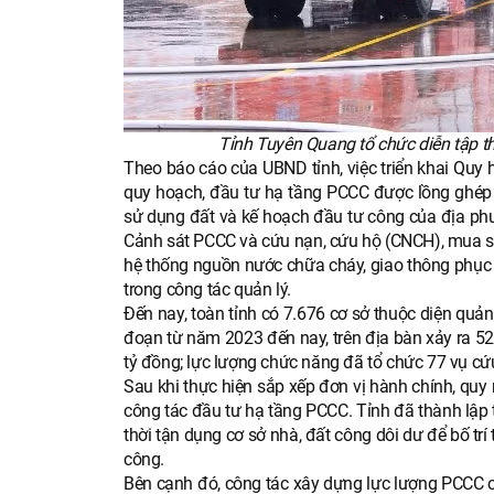
Tỉnh Tuyên Quang tổ chức diễn tập 
Theo báo cáo của UBND tỉnh, việc triển khai Quy 
quy hoạch, đầu tư hạ tầng PCCC được lồng ghép vớ
sử dụng đất và kế hoạch đầu tư công của địa phư
Cảnh sát PCCC và cứu nạn, cứu hộ (CNCH), mua sắm
hệ thống nguồn nước chữa cháy, giao thông phục
trong công tác quản lý.
Đến nay, toàn tỉnh có 7.676 cơ sở thuộc diện quản
đoạn từ năm 2023 đến nay, trên địa bàn xảy ra 52 v
tỷ đồng; lực lượng chức năng đã tổ chức 77 vụ cứ
Sau khi thực hiện sắp xếp đơn vị hành chính, quy
công tác đầu tư hạ tầng PCCC. Tỉnh đã thành lậ
thời tận dụng cơ sở nhà, đất công dôi dư để bố trí
công.
Bên cạnh đó, công tác xây dựng lực lượng PCCC c