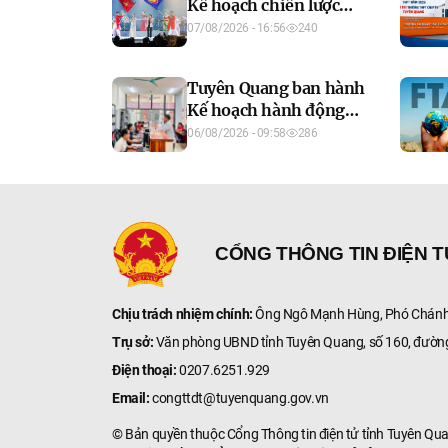
Kế hoạch chiến lược
Cộng đồng Văn hóa -
07/08/2026 - 16:56
240
Xã hội ASEAN giai đoạn
2026-2035
Tuyên Quang ban hành
Kế hoạch hành động
phát triển công dân số,
06/08/2026 - 09:58
286
thúc đẩy chuyển đổi số
toàn diện
CỔNG THÔNG TIN ĐIỆN 
Chịu trách nhiệm chính:
Ông Ngô Mạnh Hùng, Phó Chánh 
Trụ sở:
Văn phòng UBND tỉnh Tuyên Quang, số 160, đườn
Điện thoại:
0207.6251.929
Email:
congttdt@tuyenquang.gov.vn
© Bản quyền thuộc Cổng Thông tin điện tử tỉnh Tuyên Qu