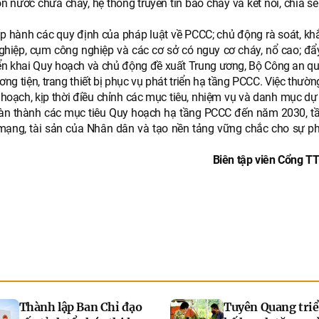
 nước chữa cháy, hệ thống truyền tin báo cháy và kết nối, chia sẻ
hấp hành các quy định của pháp luật về PCCC; chủ động rà soát, kh
 nghiệp, cụm công nghiệp và các cơ sở có nguy cơ cháy, nổ cao; đ
riển khai Quy hoạch và chủ động đề xuất Trung ương, Bộ Công an q
ương tiện, trang thiết bị phục vụ phát triển hạ tầng PCCC. Việc thườ
y hoạch, kịp thời điều chỉnh các mục tiêu, nhiệm vụ và danh mục d
 hoàn thành các mục tiêu Quy hoạch hạ tầng PCCC đến năm 2030, t
ng, tài sản của Nhân dân và tạo nền tảng vững chắc cho sự phá
Biên tập viên Cổng TT
Thành lập Ban Chỉ đạo
Tuyên Quang triể