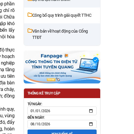
óp phần
 chỉ rõ
Công bố quy trình giải quyết TTHC
ội Chữa
gặp khó
bến lấy
Văn bản về hoạt động của Cổng
hội hóa
TTĐT
độ thực
y hoạch
 nghiệp
 hạ tầng
ưu tiên
 địa bàn
a cháy,
THỐNG KÊ TRUY CẬP
ch; đồng
TỪ NGÀY:
nh quy,
u, vùng
ĐẾN NGÀY:
 đó, đẩy
g, hoàn