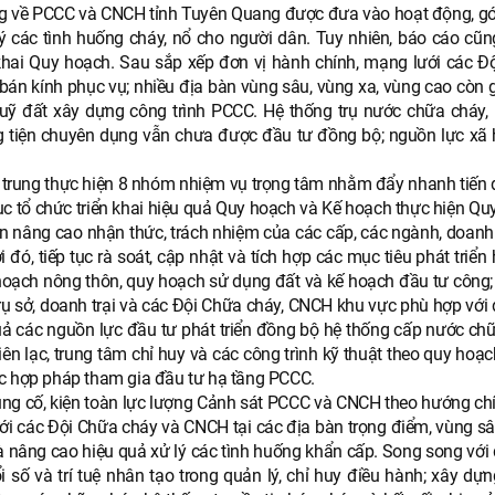
ồng về PCCC và CNCH tỉnh Tuyên Quang được đưa vào hoạt động, g
 các tình huống cháy, nổ cho người dân. Tuy nhiên, báo cáo cũng
n khai Quy hoạch. Sau sắp xếp đơn vị hành chính, mạng lưới các Đ
án kính phục vụ; nhiều địa bàn vùng sâu, vùng xa, vùng cao còn 
ỹ đất xây dựng công trình PCCC. Hệ thống trụ nước chữa cháy, 
ng tiện chuyên dụng vẫn chưa được đầu tư đồng bộ; nguồn lực xã 
ập trung thực hiện 8 nhóm nhiệm vụ trọng tâm nhằm đẩy nhanh tiến 
ục tổ chức triển khai hiệu quả Quy hoạch và Kế hoạch thực hiện Qu
n nâng cao nhận thức, trách nhiệm của các cấp, các ngành, doanh
đó, tiếp tục rà soát, cập nhật và tích hợp các mục tiêu phát triển
hoạch nông thôn, quy hoạch sử dụng đất và kế hoạch đầu tư công; 
trụ sở, doanh trại và các Đội Chữa cháy, CNCH khu vực phù hợp với
uả các nguồn lực đầu tư phát triển đồng bộ hệ thống cấp nước chữ
iên lạc, trung tâm chỉ huy và các công trình kỹ thuật theo quy hoạ
ực hợp pháp tham gia đầu tư hạ tầng PCCC.
ủng cố, kiện toàn lực lượng Cảnh sát PCCC và CNCH theo hướng chí
ưới các Đội Chữa cháy và CNCH tại các địa bàn trọng điểm, vùng sâ
và nâng cao hiệu quả xử lý các tình huống khẩn cấp. Song song với
ố và trí tuệ nhân tạo trong quản lý, chỉ huy điều hành; xây dựn