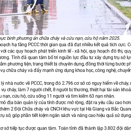
thực binh phương án chữa cháy và cứu nạn, cứu hộ năm 2025.
hoạch hạ tầng PCCC thời gian qua đã đạt nhiều kết quả tích cực. C
i các quy hoạch phát triển kinh tế - xã hội, quy hoạch đô thị, qu
ơng. Tỉnh đã quan tâm bố trí nguồn lực đầu tư xây dựng trụ sở lự
 phương tiện, trang thiết bị chuyên dụng, đồng thời từng bước phá
 vụ chữa cháy và đẩy mạnh ứng dụng khoa học, công nghệ, chuyển
 lý nhà nước về PCCC, trong đó 2.796 cơ sở có nguy hiểm về cháy, 
ụ cháy, làm 7 người chết, 8 người bị thương, thiệt hại tài sản kho
u nạn, cứu hộ, cứu sống 11 người và tìm kiếm 63 nạn nhân.
 mô địa bàn quản lý của tỉnh được mở rộng, đặt ra yêu cầu cao hơn
p thêm 2 Đội Chữa cháy và CNCH khu vực tại Hà Giang và Bắc Quan
 trụ sở, góp phần tiết kiệm ngân sách và nâng cao hiệu quả sử dụng
ơ sở tiếp tục được quan tâm. Toàn tỉnh đã thành lập 3.802 đội dâ