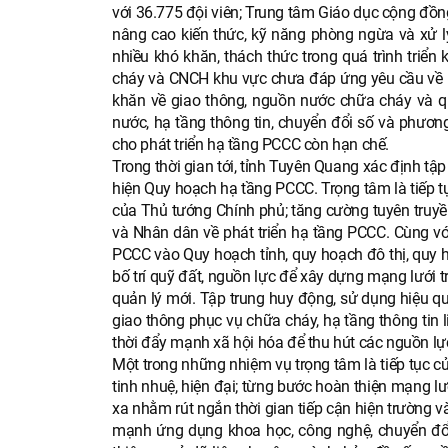
với 36.775 đội viên; Trung tâm Giáo dục cộng đ
nâng cao kiến thức, kỹ năng phòng ngừa và xử lý
nhiều khó khăn, thách thức trong quá trình triể
cháy và CNCH khu vực chưa đáp ứng yêu cầu về b
khăn về giao thông, nguồn nước chữa cháy và qu
nước, hạ tầng thông tin, chuyển đổi số và phươ
cho phát triển hạ tầng PCCC còn hạn chế.
Trong thời gian tới, tỉnh Tuyên Quang xác định t
hiện Quy hoạch hạ tầng PCCC. Trọng tâm là tiếp t
của Thủ tướng Chính phủ; tăng cường tuyên truyề
và Nhân dân về phát triển hạ tầng PCCC. Cùng với 
PCCC vào Quy hoạch tỉnh, quy hoạch đô thị, quy 
bố trí quỹ đất, nguồn lực để xây dựng mạng lưới 
quản lý mới. Tập trung huy động, sử dụng hiệu q
giao thông phục vụ chữa cháy, hạ tầng thông tin l
thời đẩy mạnh xã hội hóa để thu hút các nguồn l
Một trong những nhiệm vụ trọng tâm là tiếp tục c
tinh nhuệ, hiện đại; từng bước hoàn thiện mạng l
xa nhằm rút ngắn thời gian tiếp cận hiện trường 
mạnh ứng dụng khoa học, công nghệ, chuyển đổi s