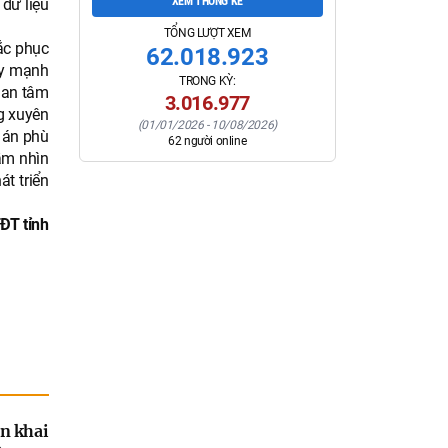
XEM THỐNG KÊ
 dữ liệu
TỔNG LƯỢT XEM
ắc phục
62.018.923
ẩy mạnh
TRONG KỲ:
uan tâm
3.016.977
ng xuyên
(
01/01/2026
-
10/08/2026
)
ự án phù
62
người online
ầm nhìn
t triển
ĐT tỉnh
n khai