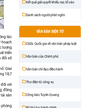
Kết quả giải quyết khiếu nại, tố cáo
Danh sách người phát ngôn
VĂN BẢN ĐIỆN TỬ
ông tác
y hoạch
CSDL Quốc gia về văn bản pháp luật
c lượng
t triển
Văn bản của Chính phủ
 đổi số
nổ. Giai
Văn bản chỉ đạo điều hành
ảng 18,7
Thư điện tử công vụ
 đối với
g; đồng
 tài sản
Công báo Tuyên Quang
n phòng
Bộ thủ tục hành chính