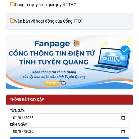
Công bố quy trình giải quyết TTHC
Văn bản về hoạt động của Cổng TTĐT
THỐNG KÊ TRUY CẬP
TỪ NGÀY:
ĐẾN NGÀY: