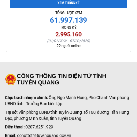
XEM THỐNG KÊ
TỔNG LƯỢT XEM
61.997.139
TRONG KỲ:
2.995.160
(
01/01/2026
-
07/08/2026
)
22
người online
CỔNG THÔNG TIN ĐIỆN TỬ TỈNH
TUYÊN QUANG
Chịu trách nhiệm chính:
Ông Ngô Mạnh Hùng, Phó Chánh Văn phòng
UBND tỉnh - Trưởng Ban biên tập
Trụ sở:
Văn phòng UBND tỉnh Tuyên Quang, số 160, đường Trần Hưng
Đạo, phường Minh Xuân, tỉnh Tuyên Quang
Điện thoại:
0207.6251.929
Email:
congttdt@tuyenquang.gov.vn