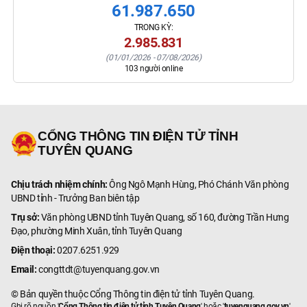
61.987.650
TRONG KỲ:
2.985.831
(
01/01/2026
-
07/08/2026
)
103
người online
CỔNG THÔNG TIN ĐIỆN TỬ TỈNH
TUYÊN QUANG
Chịu trách nhiệm chính:
Ông Ngô Mạnh Hùng, Phó Chánh Văn phòng
UBND tỉnh - Trưởng Ban biên tập
Trụ sở:
Văn phòng UBND tỉnh Tuyên Quang, số 160, đường Trần Hưng
Đạo, phường Minh Xuân, tỉnh Tuyên Quang
Điện thoại:
0207.6251.929
Email:
congttdt@tuyenquang.gov.vn
© Bản quyền thuộc Cổng Thông tin điện tử tỉnh Tuyên Quang.
Ghi rõ nguồn '
Cổng Thông tin điện tử tỉnh Tuyên Quang
' hoặc '
tuyenquang.gov.vn
'