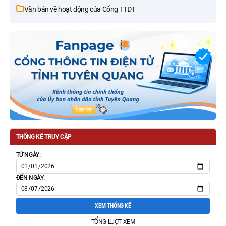
Văn bản về hoạt động của Cổng TTĐT
THỐNG KÊ TRUY CẬP
TỪ NGÀY:
ĐẾN NGÀY:
XEM THỐNG KÊ
TỔNG LƯỢT XEM