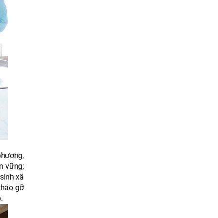
phương,
n vững;
sinh xã
tháo gỡ
.