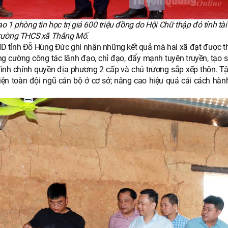
1 phòng tin học trị giá 600 triệu đồng do Hội Chữ thập đỏ tỉnh tài
rường THCS xã Thắng Mố.
BND tỉnh Đỗ Hùng Đức ghi nhận những kết quả mà hai xã đạt được th
ng cường công tác lãnh đạo, chỉ đạo, đẩy mạnh tuyên truyền, tạo 
hình chính quyền địa phương 2 cấp và chủ trương sắp xếp thôn. Tậ
iện toàn đội ngũ cán bộ ở cơ sở; nâng cao hiệu quả cải cách hành