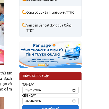
Công bố quy trình giải quyết TTHC
Văn bản về hoạt động của Cổng
TTĐT
thủ tục
THỐNG KÊ TRUY CẬP
Xã Bạch
g tạo và
TỪ NGÀY:
bảo đảm
ĐẾN NGÀY: