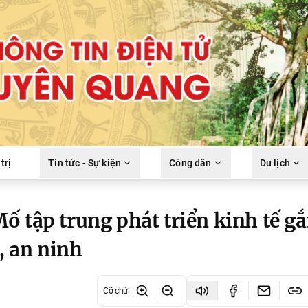
trị
Tin tức - Sự kiện
Công dân
Du lịch
ố tập trung phát triển kinh tế g
, an ninh
Cỡ chữ
: