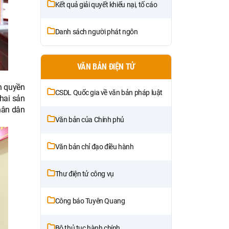
Kết quả giải quyết khiếu nại, tố cáo
Danh sách người phát ngôn
VĂN BẢN ĐIỆN TỬ
h quyền
CSDL Quốc gia về văn bản pháp luật
hai sản
hân dân
Văn bản của Chính phủ
Văn bản chỉ đạo điều hành
Thư điện tử công vụ
Công báo Tuyên Quang
Bộ thủ tục hành chính