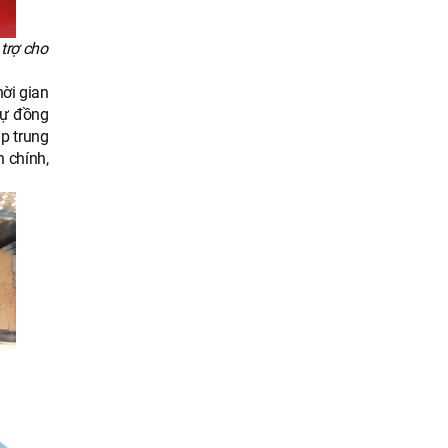
 trợ cho
ời gian
sự đồng
p trung
 chính,