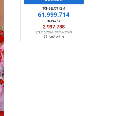
XEM THỐNG KÊ
TỔNG LƯỢT XEM
61.999.714
TRONG KỲ:
2.997.738
(
01/01/2026
-
08/08/2026
)
65
người online