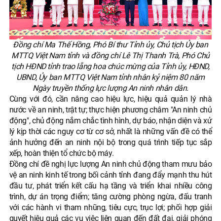
Đồng chí Ma Thế Hồng, Phó Bí thư Tỉnh ủy, Chủ tịch Ủy ban
MTTQ Việt Nam tỉnh và đồng chí Lê Thị Thanh Trà, Phó Chủ
tịch HĐND tỉnh trao lẵng hoa chúc mừng của Tỉnh ủy, HĐND,
UBND, Ủy ban MTTQ Việt Nam tỉnh nhân kỷ niệm 80 năm
Ngày truyền thống lực lượng An ninh nhân dân.
Cùng với đó, cần nâng cao hiệu lực, hiệu quả quản lý nhà
nước về an ninh, trật tự; thực hiện phương châm "An ninh chủ
động", chủ động nắm chắc tình hình, dự báo, nhận diện và xử
lý kịp thời các nguy cơ từ cơ sở, nhất là những vấn đề có thể
ảnh hưởng đến an ninh nội bộ trong quá trình tiếp tục sắp
xếp, hoàn thiện tổ chức bộ máy.
Đồng chí đề nghị lực lượng An ninh chủ động tham mưu bảo
vệ an ninh kinh tế trong bối cảnh tỉnh đang đẩy mạnh thu hút
đầu tư, phát triển kết cấu hạ tầng và triển khai nhiều công
trình, dự án trọng điểm; tăng cường phòng ngừa, đấu tranh
với các hành vi tham nhũng, tiêu cực, trục lợi; phối hợp giải
quyết hiệu quả các vụ việc liên quan đến đất đai, giải phóng