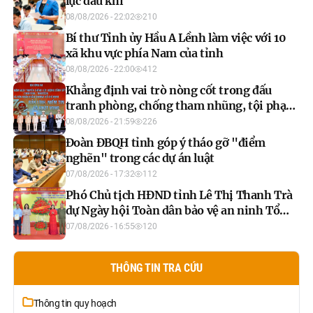
lực dầu khí
08/08/2026 - 22:02
210
Bí thư Tỉnh ủy Hầu A Lềnh làm việc với 10
xã khu vực phía Nam của tỉnh
08/08/2026 - 22:00
412
Khẳng định vai trò nòng cốt trong đấu
tranh phòng, chống tham nhũng, tội phạm
kinh tế
08/08/2026 - 21:59
226
Đoàn ĐBQH tỉnh góp ý tháo gỡ "điểm
nghẽn" trong các dự án luật
07/08/2026 - 17:32
112
Phó Chủ tịch HĐND tỉnh Lê Thị Thanh Trà
dự Ngày hội Toàn dân bảo vệ an ninh Tổ
quốc năm 2026 xã Xuân Vân
07/08/2026 - 16:55
120
THÔNG TIN TRA CỨU
Thông tin quy hoạch