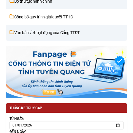
Bộ thủ tục hành chính
Công bố quy trình giải quyết TTHC
Văn bản về hoạt động của Cổng TTĐT
THỐNG KÊ TRUY CẬP
TỪ NGÀY:
ĐẾN NGÀY: