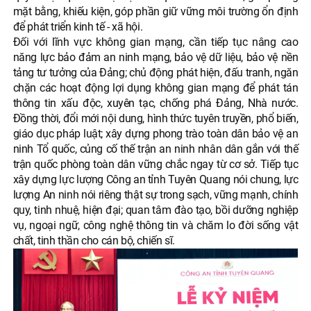
mặt bằng, khiếu kiện, góp phần giữ vững môi trường ổn định
để phát triển kinh tế - xã hội.
Đối với lĩnh vực không gian mạng, cần tiếp tục nâng cao
năng lực bảo đảm an ninh mạng, bảo vệ dữ liệu, bảo vệ nền
tảng tư tưởng của Đảng; chủ động phát hiện, đấu tranh, ngăn
chặn các hoạt động lợi dụng không gian mạng để phát tán
thông tin xấu độc, xuyên tạc, chống phá Đảng, Nhà nước.
Đồng thời, đổi mới nội dung, hình thức tuyên truyền, phổ biến,
giáo dục pháp luật; xây dựng phong trào toàn dân bảo vệ an
ninh Tổ quốc, củng cố thế trận an ninh nhân dân gắn với thế
trận quốc phòng toàn dân vững chắc ngay từ cơ sở. Tiếp tục
xây dựng lực lượng Công an tỉnh Tuyên Quang nói chung, lực
lượng An ninh nói riêng thật sự trong sạch, vững mạnh, chính
quy, tinh nhuệ, hiện đại; quan tâm đào tạo, bồi dưỡng nghiệp
vụ, ngoại ngữ, công nghệ thông tin và chăm lo đời sống vật
chất, tinh thần cho cán bộ, chiến sĩ.