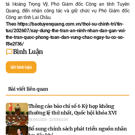
tá Hoàng Trọng Vỹ, Phó Giám đốc Công an tỉnh Tuyên
Quang, đến nhận công tác và giữ chức vụ Phó Giám đốc
Công an tỉnh Lai Châu.
Theo https://baotuyenquang.com.vn/thoi-su-chinh-tri/tin-
tuc/202607/xay-dung-the-tran-an-ninh-nhan-dan-gan-voi-
the-tran-quoc-phong-toan-dan-vung-chac-ngay-tu-co-so-
f8e2f36/
Bình Luận
Gửi bình luận
Bài viết liên quan
Thông cáo báo chí số 6 Kỳ họp không
thường lệ thứ nhất, Quốc hội khóa XVI
08/08/2026 - 22:03
234
Bổ sung chính sách phát triển nguồn nhân