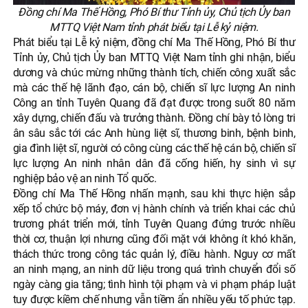
Đồng chí Ma Thế Hồng, Phó Bí thư Tỉnh ủy, Chủ tịch Ủy ban
MTTQ Việt Nam tỉnh phát biểu tại Lễ kỷ niệm.
Phát biểu tại Lễ kỷ niệm, đồng chí Ma Thế Hồng, Phó Bí thư
Tỉnh ủy, Chủ tịch Ủy ban MTTQ Việt Nam tỉnh ghi nhận, biểu
dương và chúc mừng những thành tích, chiến công xuất sắc
mà các thế hệ lãnh đạo, cán bộ, chiến sĩ lực lượng An ninh
Công an tỉnh Tuyên Quang đã đạt được trong suốt 80 năm
xây dựng, chiến đấu và trưởng thành. Đồng chí bày tỏ lòng tri
ân sâu sắc tới các Anh hùng liệt sĩ, thương binh, bệnh binh,
gia đình liệt sĩ, người có công cùng các thế hệ cán bộ, chiến sĩ
lực lượng An ninh nhân dân đã cống hiến, hy sinh vì sự
nghiệp bảo vệ an ninh Tổ quốc.
Đồng chí Ma Thế Hồng nhấn mạnh, sau khi thực hiện sắp
xếp tổ chức bộ máy, đơn vị hành chính và triển khai các chủ
trương phát triển mới, tỉnh Tuyên Quang đứng trước nhiều
thời cơ, thuận lợi nhưng cũng đối mặt với không ít khó khăn,
thách thức trong công tác quản lý, điều hành. Nguy cơ mất
an ninh mạng, an ninh dữ liệu trong quá trình chuyển đổi số
ngày càng gia tăng; tình hình tội phạm và vi phạm pháp luật
tuy được kiềm chế nhưng vẫn tiềm ẩn nhiều yếu tố phức tạp.