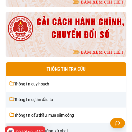
THÔNG TIN TRA CỨU
Thông tin quy hoạch
Thông tin dự án đầu tư
Thông tin đấu thầu, mua sắm công
Thông tin khen thưởng, xử phạt
Đã kết nối EMC