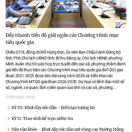
Đẩy nhanh tiến độ giải ngân các Chương trình mục
tiêu quốc gia
Chiều 07/8, đồng chí Đỗ Hùng Đức, Ủy viên Ban Chấp hành Đảng bộ
tỉnh, Phó Chủ tịch UBND tỉnh, Bí thư Đảng ủy, Chủ tịch HĐND phường
Minh Xuân chủ trì cuộc họp trực tuyến đến các xã, phường nhằm đánh
giá tiến độ thực hiện các Chương trình mục tiêu quốc gia (MTQG) giai
đoạn 2021-2025 được kéo dài sang năm 2026 và triển khai các
Chương trình MTQG giai đoạn 2026-2030. Dự họp có lãnh đạo một số
sở, ngành, cơ quan, đơn vị liên quan của tỉnh và các xã, phường.
..
07/08/2026 - 09:05
KỲ III: Khơi dậy sức dân - Kiến tạo tương lai
KỲ II: Trao sinh kế trọn niềm tin
Dân vận khéo - Khơi dậy sức dân nơi vùng cao Đường Hồng