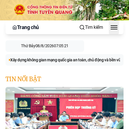
Trang chủ
Tìm kiếm
Toggle
Thứ Bảy
08/8/2026
07:05:23
ian mạng quốc gia an toàn, chủ động và bền vững
Chủ tịch UBND tỉnh 
TIN NỔI BẬT