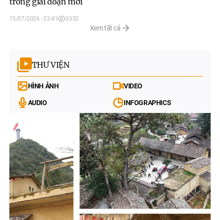
trong giai đoạn mới
15/07/2026 - 23:41
3332
Xem tất cả
THƯ VIỆN
HÌNH ẢNH
VIDEO
AUDIO
INFOGRAPHICS