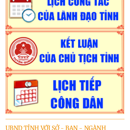
UBND TỈNH VỚI SỞ - BAN - NGÀNH