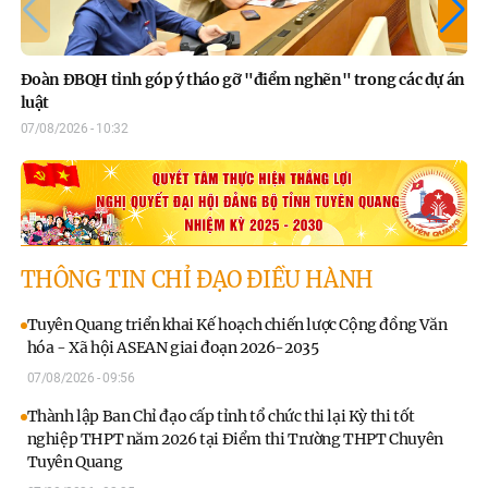
Đoàn ĐBQH tỉnh góp ý tháo gỡ "điểm nghẽn" trong các dự án
Gó
luật
ph
07/08/2026 - 10:32
07/
THÔNG TIN CHỈ ĐẠO ĐIỀU HÀNH
Tuyên Quang triển khai Kế hoạch chiến lược Cộng đồng Văn
hóa - Xã hội ASEAN giai đoạn 2026-2035
07/08/2026 - 09:56
Thành lập Ban Chỉ đạo cấp tỉnh tổ chức thi lại Kỳ thi tốt
nghiệp THPT năm 2026 tại Điểm thi Trường THPT Chuyên
Tuyên Quang