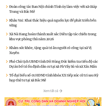
Đoàn công tác Ban Nội chính Tỉnh ủy làm việc với xã Giáp
Trung và Bắc Mê
Khâu Vai: Khai thác hiệu quả nguồn lực để phát triển bền
vững
Xã Nà Hang hoàn thành xuất sắc Diễn tập tác chiến trong
khu vực phòng thủ năm 2026
Khám sức khỏe, tặng quà tri ân người có công tại xã Vị
Xuyên
Phó Chủ tịch UBND tỉnh Đỗ Hùng Đức kiểm tra tiến độ các
Dự án bố trí ổn định dân cư tại xã Pà Vầy Sủ và xã Xín Mần
Tổ đại biểu số 01 HĐND tỉnh khóa XX tiếp xúc cử tri sau Kỳ
họp thứ tư tại xã Bắc Mê
Xem tất cả