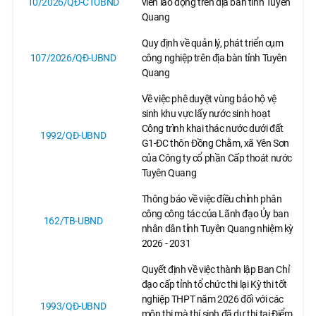
10/2026/QĐ-CTUBND
viên lao động trên địa bàn tỉnh Tuyên
Quang
Quy định về quản lý, phát triển cụm
107/2026/QĐ-UBND
công nghiệp trên địa bàn tỉnh Tuyên
Quang
Về việc phê duyệt vùng bảo hộ vệ
sinh khu vực lấy nước sinh hoạt
Công trình khai thác nước dưới đất
1992/QĐ-UBND
G1-ĐC thôn Đồng Chằm, xã Yên Sơn
của Công ty cổ phần Cấp thoát nước
Tuyên Quang
Thông báo về việc điều chỉnh phân
công công tác của Lãnh đạo Ủy ban
162/TB-UBND
nhân dân tỉnh Tuyên Quang nhiệm kỳ
2026 - 2031
Quyết định về việc thành lập Ban Chỉ
đạo cấp tỉnh tổ chức thi lại Kỳ thi tốt
nghiệp THPT năm 2026 đối với các
1993/QĐ-UBND
môn thi mà thí sinh đã dự thi tại Điểm