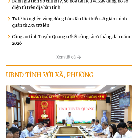
Đánh giá tiến độ chỉnh lý, số hóa tài liệu và xây dựng hồ sơ
điện tử trên địa bàn tỉnh
Tỷ lệ hộ nghèo vùng đồng bào dân tộc thiểu số giảm bình
quân từ 4% trở lên
Công an tỉnh Tuyên Quang sơ kết công tác 6 tháng đầu năm
2026
Xem tất cả
UBND TỈNH VỚI XÃ, PHƯỜNG